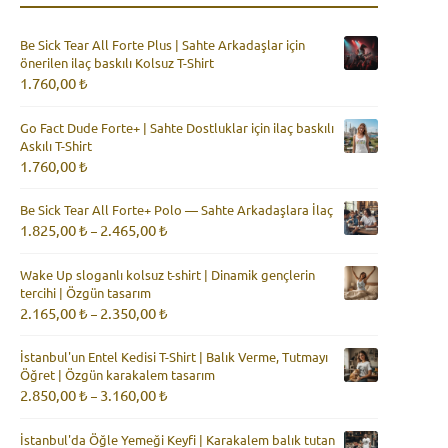
Be Sick Tear All Forte Plus | Sahte Arkadaşlar için
önerilen ilaç baskılı Kolsuz T-Shirt
1.760,00
₺
Go Fact Dude Forte+ | Sahte Dostluklar için ilaç baskılı
Askılı T-Shirt
1.760,00
₺
Be Sick Tear All Forte+ Polo — Sahte Arkadaşlara İlaç
Fiyat
1.825,00
₺
2.465,00
₺
–
aralığı:
1.825,00 ₺
Wake Up sloganlı kolsuz t-shirt | Dinamik gençlerin
-
tercihi | Özgün tasarım
2.465,00 ₺
Fiyat
2.165,00
₺
2.350,00
₺
–
aralığı:
2.165,00 ₺
İstanbul'un Entel Kedisi T-Shirt | Balık Verme, Tutmayı
-
Öğret | Özgün karakalem tasarım
2.350,00 ₺
Fiyat
2.850,00
₺
3.160,00
₺
–
aralığı:
2.850,00 ₺
İstanbul'da Öğle Yemeği Keyfi | Karakalem balık tutan
-