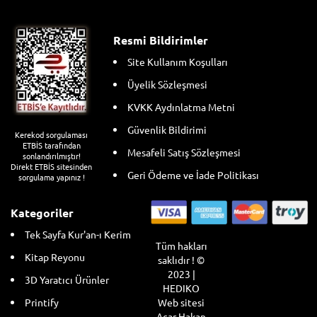
Resmi Bildirimler
Site Kullanım Koşulları
Üyelik Sözleşmesi
KVKK Aydınlatma Metni
Güvenlik Bildirimi
Kerekod sorgulaması
ETBİS tarafından
Mesafeli Satış Sözleşmesi
sonlandırılmıştır!
Direkt ETBİS sitesinden
Geri Ödeme ve İade Politikası
sorgulama yapınız !
Kategoriler
Tek Sayfa Kur'an-ı Kerim
Tüm hakları
Kitap Reyonu
saklıdır ! ©
2023 |
3D Yaratıcı Ürünler
HEDIKO
Web sitesi
Printify
Acar Hakan