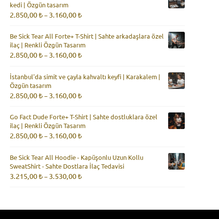
kedi | Özgün tasarım
3.160,00 ₺
Fiyat
2.850,00
₺
3.160,00
₺
–
aralığı:
2.850,00 ₺
Be Sick Tear All Forte+ T-Shirt | Sahte arkadaşlara özel
-
ilaç | Renkli Özgün Tasarım
3.160,00 ₺
Fiyat
2.850,00
₺
3.160,00
₺
–
aralığı:
2.850,00 ₺
İstanbul'da simit ve çayla kahvaltı keyfi | Karakalem |
-
Özgün tasarım
3.160,00 ₺
Fiyat
2.850,00
₺
3.160,00
₺
–
aralığı:
2.850,00 ₺
Go Fact Dude Forte+ T-Shirt | Sahte dostluklara özel
-
ilaç | Renkli Özgün Tasarım
3.160,00 ₺
Fiyat
2.850,00
₺
3.160,00
₺
–
aralığı:
2.850,00 ₺
Be Sick Tear All Hoodie - Kapüşonlu Uzun Kollu
-
SweatShirt - Sahte Dostlara İlaç Tedavisi
3.160,00 ₺
Fiyat
3.215,00
₺
3.530,00
₺
–
aralığı:
3.215,00 ₺
-
3.530,00 ₺