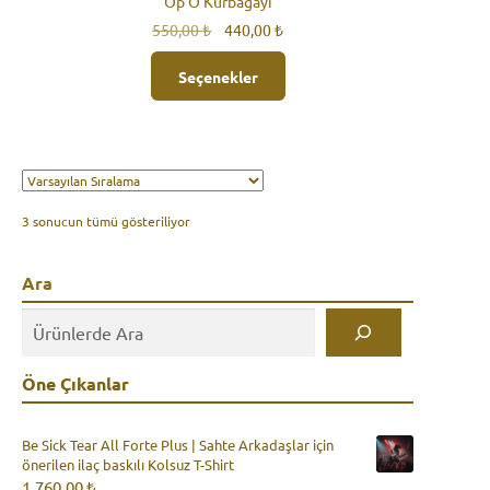
Öp O Kurbağayı
Orijinal
Şu
550,00
₺
440,00
₺
fiyat:
andaki
550,00 ₺.
fiyat:
Seçenekler
440,00 ₺.
3 sonucun tümü gösteriliyor
Ara
Öne Çıkanlar
Be Sick Tear All Forte Plus | Sahte Arkadaşlar için
önerilen ilaç baskılı Kolsuz T-Shirt
1.760,00
₺