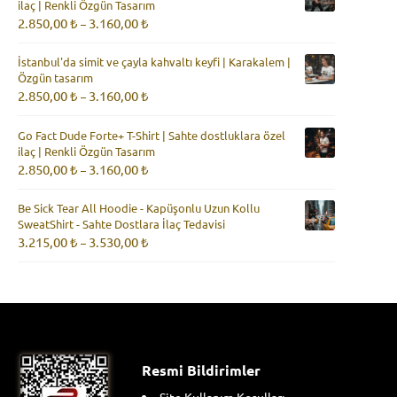
ilaç | Renkli Özgün Tasarım
3.160,00 ₺
Fiyat
2.850,00
₺
3.160,00
₺
–
aralığı:
2.850,00 ₺
İstanbul'da simit ve çayla kahvaltı keyfi | Karakalem |
-
Özgün tasarım
3.160,00 ₺
Fiyat
2.850,00
₺
3.160,00
₺
–
aralığı:
2.850,00 ₺
Go Fact Dude Forte+ T-Shirt | Sahte dostluklara özel
-
ilaç | Renkli Özgün Tasarım
3.160,00 ₺
Fiyat
2.850,00
₺
3.160,00
₺
–
aralığı:
2.850,00 ₺
Be Sick Tear All Hoodie - Kapüşonlu Uzun Kollu
-
SweatShirt - Sahte Dostlara İlaç Tedavisi
3.160,00 ₺
Fiyat
3.215,00
₺
3.530,00
₺
–
aralığı:
3.215,00 ₺
-
3.530,00 ₺
Resmi Bildirimler