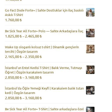
Go Fact Dude Forte+ | Sahte Dostluklar için ilaç baskılı
Askılı T-Shirt
1.760,00
₺
Be Sick Tear All Forte+ Polo — Sahte Arkadaşlara İlaç
Fiyat
1.825,00
₺
2.465,00
₺
–
aralığı:
1.825,00 ₺
Wake Up sloganlı kolsuz t-shirt | Dinamik gençlerin
-
tercihi | Özgün tasarım
2.465,00 ₺
Fiyat
2.165,00
₺
2.350,00
₺
–
aralığı:
2.165,00 ₺
İstanbul'un Entel Kedisi T-Shirt | Balık Verme, Tutmayı
-
Öğret | Özgün karakalem tasarım
2.350,00 ₺
Fiyat
2.850,00
₺
3.160,00
₺
–
aralığı:
2.850,00 ₺
İstanbul'da Öğle Yemeği Keyfi | Karakalem balık tutan
-
kedi | Özgün tasarım
3.160,00 ₺
Fiyat
2.850,00
₺
3.160,00
₺
–
aralığı:
2.850,00 ₺
Be Sick Tear All Forte+ T-Shirt | Sahte arkadaşlara özel
-