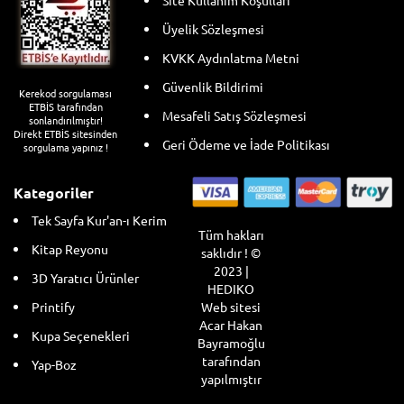
Site Kullanım Koşulları
Üyelik Sözleşmesi
KVKK Aydınlatma Metni
Güvenlik Bildirimi
Kerekod sorgulaması
ETBİS tarafından
Mesafeli Satış Sözleşmesi
sonlandırılmıştır!
Direkt ETBİS sitesinden
Geri Ödeme ve İade Politikası
sorgulama yapınız !
Kategoriler
Tek Sayfa Kur'an-ı Kerim
Tüm hakları
Kitap Reyonu
saklıdır ! ©
2023 |
3D Yaratıcı Ürünler
HEDIKO
Web sitesi
Printify
Acar Hakan
Kupa Seçenekleri
Bayramoğlu
tarafından
Yap-Boz
yapılmıştır