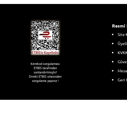
Resmi 
Site 
Üyeli
KVKK
Güven
Kerekod sorgulaması
ETBİS tarafından
Mesaf
sonlandırılmıştır!
Direkt ETBİS sitesinden
Geri 
sorgulama yapınız !