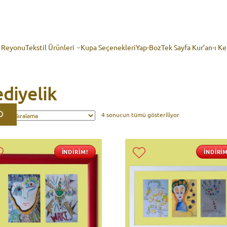
p Reyonu
Tekstil Ürünleri
Kupa Seçenekleri
Yap-Boz
Tek Sayfa Kur’an-ı K
diyelik
4 sonucun tümü gösteriliyor
İNDIRIM!
İNDIRIM