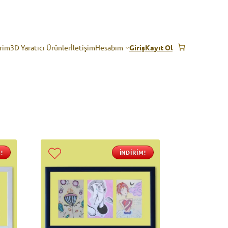
erim
3D Yaratıcı Ürünler
İletişim
Hesabım
Giriş
Kayıt Ol
!
İNDIRIM!