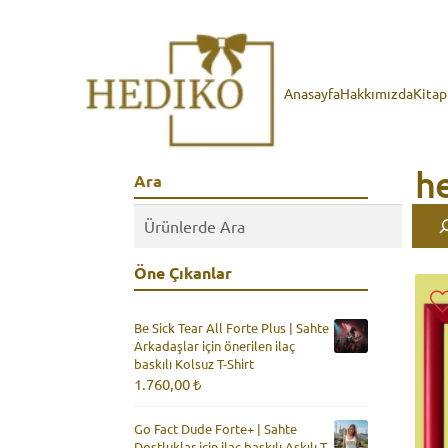
Anasayfa
Hakkımızda
Kita
he
Ara
Öne Çıkanlar
Be Sick Tear All Forte Plus | Sahte
Arkadaşlar için önerilen ilaç
baskılı Kolsuz T-Shirt
1.760,00
₺
Go Fact Dude Forte+ | Sahte
Dostluklar için ilaç baskılı Askılı T-