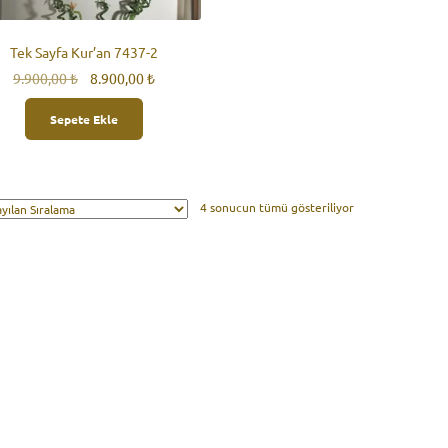
Tek Sayfa Kur’an 7437-2
Orijinal
Şu
9.900,00
₺
8.900,00
₺
fiyat:
andaki
9.900,00 ₺.
fiyat:
Sepete Ekle
8.900,00 ₺.
4 sonucun tümü gösteriliyor