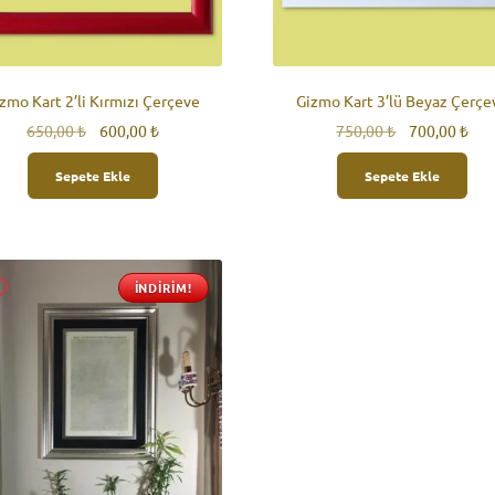
zmo Kart 2’li Kırmızı Çerçeve
Gizmo Kart 3’lü Beyaz Çerçe
Orijinal
Şu
Orijinal
Şu
650,00
₺
600,00
₺
750,00
₺
700,00
₺
fiyat:
andaki
fiyat:
and
650,00 ₺.
fiyat:
750,00 ₺.
fiya
Sepete Ekle
Sepete Ekle
600,00 ₺.
700
İNDIRIM!