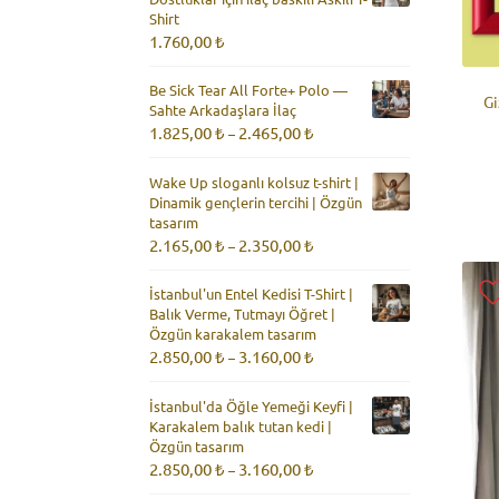
Shirt
1.760,00
₺
Be Sick Tear All Forte+ Polo —
Gi
Sahte Arkadaşlara İlaç
Fiyat
1.825,00
₺
2.465,00
₺
–
aralığı:
1.825,00 ₺
Wake Up sloganlı kolsuz t-shirt |
-
Dinamik gençlerin tercihi | Özgün
2.465,00 ₺
tasarım
Fiyat
2.165,00
₺
2.350,00
₺
–
aralığı:
2.165,00 ₺
İstanbul'un Entel Kedisi T-Shirt |
-
Balık Verme, Tutmayı Öğret |
2.350,00 ₺
Özgün karakalem tasarım
Fiyat
2.850,00
₺
3.160,00
₺
–
aralığı:
2.850,00 ₺
İstanbul'da Öğle Yemeği Keyfi |
-
Karakalem balık tutan kedi |
3.160,00 ₺
Özgün tasarım
Fiyat
2.850,00
₺
3.160,00
₺
–
aralığı: