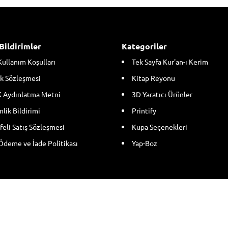
Bildirimler
Kategoriler
Kullanım Koşulları
Tek Sayfa Kur'an-ı Kerim
k Sözleşmesi
Kitap Reyonu
 Aydınlatma Metni
3D Yaratıcı Ürünler
lik Bildirimi
Printify
eli Satış Sözleşmesi
Kupa Seçenekleri
Ödeme ve İade Politikası
Yap-Boz