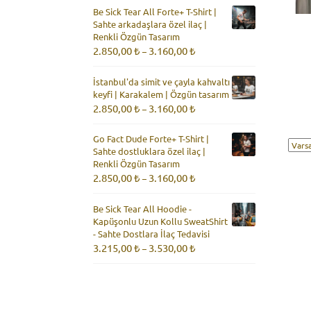
2.850,00 ₺
Be Sick Tear All Forte+ T-Shirt |
-
Sahte arkadaşlara özel ilaç |
3.160,00 ₺
Renkli Özgün Tasarım
Fiyat
2.850,00
₺
3.160,00
₺
–
aralığı:
2.850,00 ₺
İstanbul'da simit ve çayla kahvaltı
-
keyfi | Karakalem | Özgün tasarım
3.160,00 ₺
Fiyat
2.850,00
₺
3.160,00
₺
–
aralığı:
2.850,00 ₺
Go Fact Dude Forte+ T-Shirt |
-
Sahte dostluklara özel ilaç |
3.160,00 ₺
Renkli Özgün Tasarım
Fiyat
2.850,00
₺
3.160,00
₺
–
aralığı:
2.850,00 ₺
Be Sick Tear All Hoodie -
-
Kapüşonlu Uzun Kollu SweatShirt
3.160,00 ₺
- Sahte Dostlara İlaç Tedavisi
Fiyat
3.215,00
₺
3.530,00
₺
–
aralığı:
3.215,00 ₺
-
3.530,00 ₺