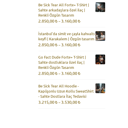
2.850,00 ₺
Be Sick Tear All Forte+ T-Shirt |
-
Sahte arkadaşlara özel ilaç |
3.160,00 ₺
Renkli Özgün Tasarım
Fiyat
2.850,00
₺
3.160,00
₺
–
aralığı:
2.850,00 ₺
İstanbul'da simit ve çayla kahvaltı
-
keyfi | Karakalem | Özgün tasarım
3.160,00 ₺
Fiyat
2.850,00
₺
3.160,00
₺
–
aralığı:
2.850,00 ₺
Go Fact Dude Forte+ T-Shirt |
-
Sahte dostluklara özel ilaç |
3.160,00 ₺
Renkli Özgün Tasarım
Fiyat
2.850,00
₺
3.160,00
₺
–
aralığı:
2.850,00 ₺
Be Sick Tear All Hoodie -
-
Kapüşonlu Uzun Kollu SweatShirt
3.160,00 ₺
- Sahte Dostlara İlaç Tedavisi
Fiyat
3.215,00
₺
3.530,00
₺
–
aralığı:
3.215,00 ₺
-
3.530,00 ₺