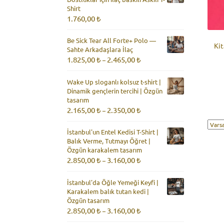
Shirt
1.760,00
₺
Be Sick Tear All Forte+ Polo —
Kit
Sahte Arkadaşlara İlaç
Fiyat
1.825,00
₺
2.465,00
₺
–
aralığı:
1.825,00 ₺
Wake Up sloganlı kolsuz t-shirt |
-
Dinamik gençlerin tercihi | Özgün
2.465,00 ₺
tasarım
Fiyat
2.165,00
₺
2.350,00
₺
–
aralığı:
2.165,00 ₺
İstanbul'un Entel Kedisi T-Shirt |
-
Balık Verme, Tutmayı Öğret |
2.350,00 ₺
Özgün karakalem tasarım
Fiyat
2.850,00
₺
3.160,00
₺
–
aralığı:
2.850,00 ₺
İstanbul'da Öğle Yemeği Keyfi |
-
Karakalem balık tutan kedi |
3.160,00 ₺
Özgün tasarım
Fiyat
2.850,00
₺
3.160,00
₺
–
aralığı: