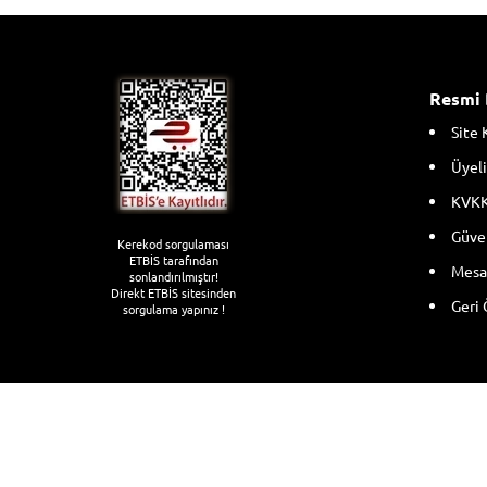
Resmi 
Site 
Üyeli
KVKK
Güven
Kerekod sorgulaması
ETBİS tarafından
Mesaf
sonlandırılmıştır!
Direkt ETBİS sitesinden
Geri 
sorgulama yapınız !