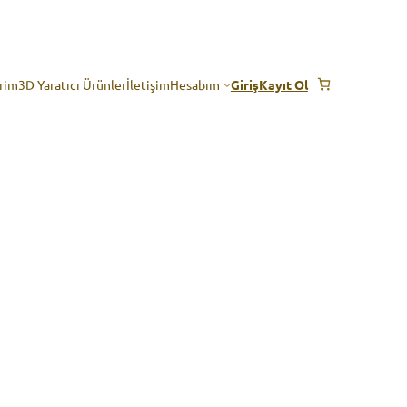
erim
3D Yaratıcı Ürünler
İletişim
Hesabım
Giriş
Kayıt Ol