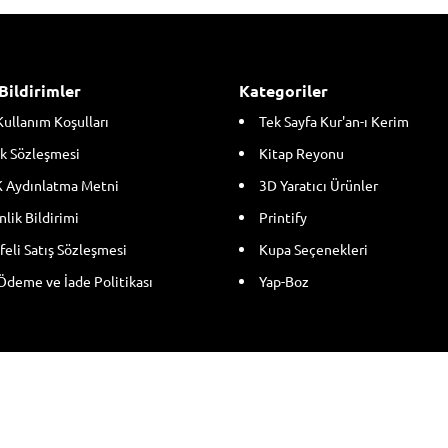
Bildirimler
Kategoriler
Kullanım Koşulları
Tek Sayfa Kur'an-ı Kerim
k Sözleşmesi
Kitap Reyonu
 Aydınlatma Metni
3D Yaratıcı Ürünler
lik Bildirimi
Printify
eli Satış Sözleşmesi
Kupa Seçenekleri
Ödeme ve İade Politikası
Yap-Boz