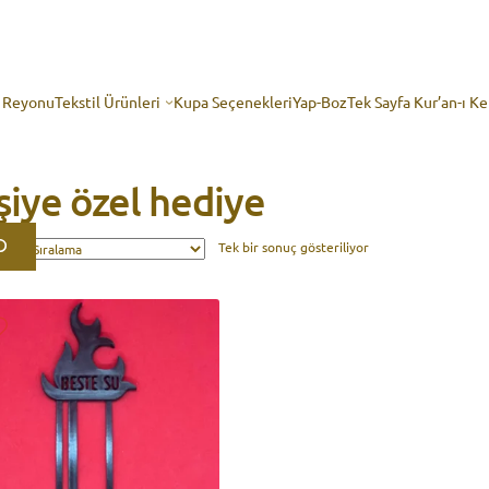
p Reyonu
Tekstil Ürünleri
Kupa Seçenekleri
Yap-Boz
Tek Sayfa Kur’an-ı K
şiye özel hediye
Tek bir sonuç gösteriliyor