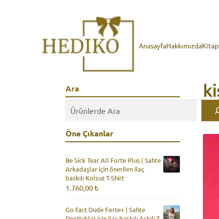
Anasayfa
Hakkımızda
Kita
ki
Ara
Öne Çıkanlar
Be Sick Tear All Forte Plus | Sahte
Arkadaşlar için önerilen ilaç
baskılı Kolsuz T-Shirt
1.760,00
₺
Go Fact Dude Forte+ | Sahte
Dostluklar için ilaç baskılı Askılı T-