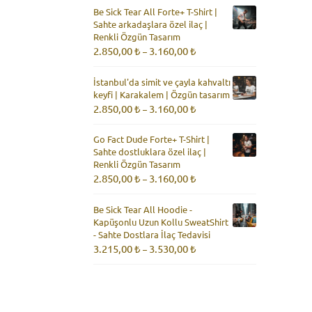
2.850,00 ₺
Be Sick Tear All Forte+ T-Shirt |
-
Sahte arkadaşlara özel ilaç |
3.160,00 ₺
Renkli Özgün Tasarım
Fiyat
2.850,00
₺
3.160,00
₺
–
aralığı:
2.850,00 ₺
İstanbul'da simit ve çayla kahvaltı
-
keyfi | Karakalem | Özgün tasarım
3.160,00 ₺
Fiyat
2.850,00
₺
3.160,00
₺
–
aralığı:
2.850,00 ₺
Go Fact Dude Forte+ T-Shirt |
-
Sahte dostluklara özel ilaç |
3.160,00 ₺
Renkli Özgün Tasarım
Fiyat
2.850,00
₺
3.160,00
₺
–
aralığı:
2.850,00 ₺
Be Sick Tear All Hoodie -
-
Kapüşonlu Uzun Kollu SweatShirt
3.160,00 ₺
- Sahte Dostlara İlaç Tedavisi
Fiyat
3.215,00
₺
3.530,00
₺
–
aralığı:
3.215,00 ₺
-
3.530,00 ₺