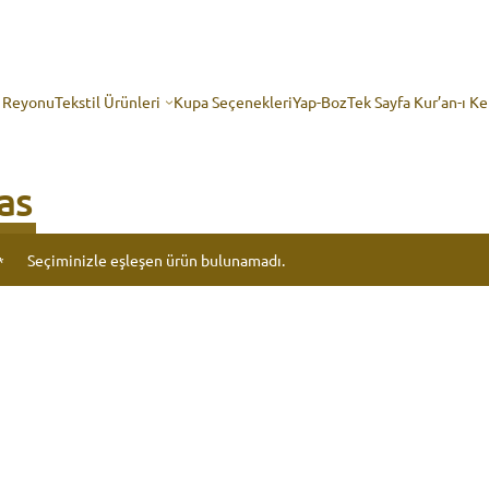
p Reyonu
Tekstil Ürünleri
Kupa Seçenekleri
Yap-Boz
Tek Sayfa Kur’an-ı K
as
Seçiminizle eşleşen ürün bulunamadı.