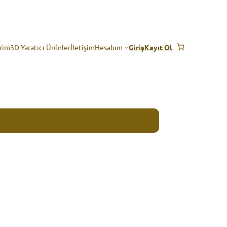
erim
3D Yaratıcı Ürünler
İletişim
Hesabım
Giriş
Kayıt Ol