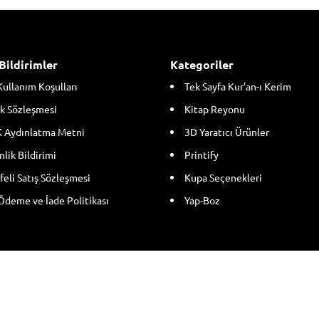
Bildirimler
Kategoriler
Kullanım Koşulları
Tek Sayfa Kur'an-ı Kerim
k Sözleşmesi
Kitap Reyonu
 Aydınlatma Metni
3D Yaratıcı Ürünler
lik Bildirimi
Printify
eli Satış Sözleşmesi
Kupa Seçenekleri
Ödeme ve İade Politikası
Yap-Boz