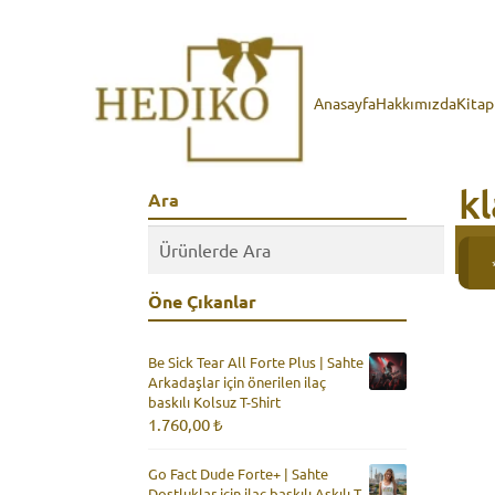
Anasayfa
Hakkımızda
Kita
kl
Ara
Öne Çıkanlar
Be Sick Tear All Forte Plus | Sahte
Arkadaşlar için önerilen ilaç
baskılı Kolsuz T-Shirt
1.760,00
₺
Go Fact Dude Forte+ | Sahte
Dostluklar için ilaç baskılı Askılı T-