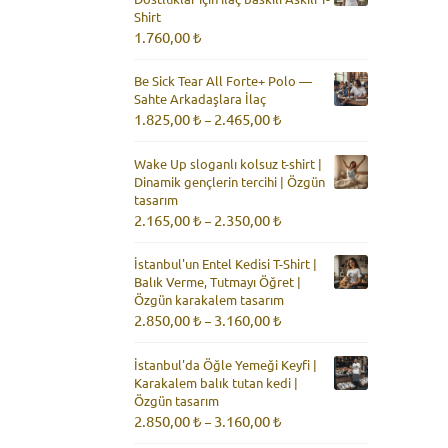
Shirt
1.760,00
₺
Be Sick Tear All Forte+ Polo —
Sahte Arkadaşlara İlaç
Fiyat
1.825,00
₺
2.465,00
₺
–
aralığı:
1.825,00 ₺
Wake Up sloganlı kolsuz t-shirt |
-
Dinamik gençlerin tercihi | Özgün
2.465,00 ₺
tasarım
Fiyat
2.165,00
₺
2.350,00
₺
–
aralığı:
2.165,00 ₺
İstanbul'un Entel Kedisi T-Shirt |
-
Balık Verme, Tutmayı Öğret |
2.350,00 ₺
Özgün karakalem tasarım
Fiyat
2.850,00
₺
3.160,00
₺
–
aralığı:
2.850,00 ₺
İstanbul'da Öğle Yemeği Keyfi |
-
Karakalem balık tutan kedi |
3.160,00 ₺
Özgün tasarım
Fiyat
2.850,00
₺
3.160,00
₺
–
aralığı: