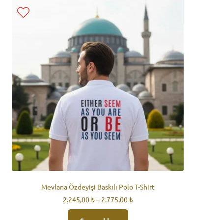
Seçenekler
ürün
sayfasından
seçilebilir
Mevlana Özdeyişi Baskılı Polo T-Shirt
Fiyat
2.245,00
₺
–
2.775,00
₺
aralığı:
Bu
2.245,00 ₺