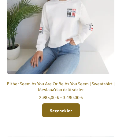
Either Seem As You Are Or Be As You Seem | Sweatshirt |
Mevlana’dan özlü sözler
Fiyat
2.985,00
₺
–
3.490,00
₺
aralığı:
Bu
2.985,00 ₺
Seçenekler
ürünün
-
birden
3.490,00 ₺
fazla
varyasyonu
var.