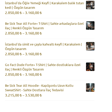
İstanbul'da Öğle Yemeği Keyfi | Karakalem balık tutan
-
kedi | Özgün tasarım
3.160,00 ₺
Fiyat
2.850,00
₺
3.160,00
₺
–
aralığı:
2.850,00 ₺
Be Sick Tear All Forte+ T-Shirt | Sahte arkadaşlara özel
-
ilaç | Renkli Özgün Tasarım
3.160,00 ₺
Fiyat
2.850,00
₺
3.160,00
₺
–
aralığı:
2.850,00 ₺
İstanbul'da simit ve çayla kahvaltı keyfi | Karakalem |
-
Özgün tasarım
3.160,00 ₺
Fiyat
2.850,00
₺
3.160,00
₺
–
aralığı:
2.850,00 ₺
Go Fact Dude Forte+ T-Shirt | Sahte dostluklara özel
-
ilaç | Renkli Özgün Tasarım
3.160,00 ₺
Fiyat
2.850,00
₺
3.160,00
₺
–
aralığı:
2.850,00 ₺
Be Sick Tear All Hoodie - Kapüşonlu Uzun Kollu
-
SweatShirt - Sahte Dostlara İlaç Tedavisi
3.160,00 ₺
Fiyat
3.215,00
₺
3.530,00
₺
–
aralığı:
3.215,00 ₺
-
3.530,00 ₺