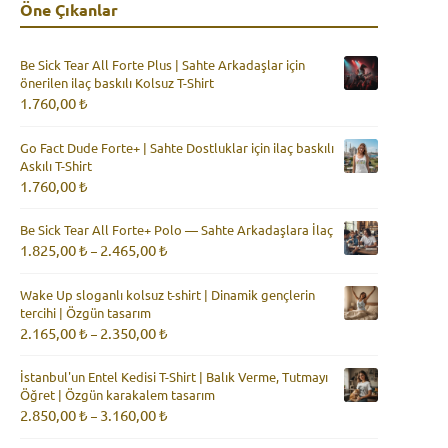
Öne Çıkanlar
Be Sick Tear All Forte Plus | Sahte Arkadaşlar için
önerilen ilaç baskılı Kolsuz T-Shirt
1.760,00
₺
Go Fact Dude Forte+ | Sahte Dostluklar için ilaç baskılı
Askılı T-Shirt
1.760,00
₺
Be Sick Tear All Forte+ Polo — Sahte Arkadaşlara İlaç
Fiyat
1.825,00
₺
2.465,00
₺
–
aralığı:
1.825,00 ₺
Wake Up sloganlı kolsuz t-shirt | Dinamik gençlerin
-
tercihi | Özgün tasarım
2.465,00 ₺
Fiyat
2.165,00
₺
2.350,00
₺
–
aralığı:
2.165,00 ₺
İstanbul'un Entel Kedisi T-Shirt | Balık Verme, Tutmayı
-
Öğret | Özgün karakalem tasarım
2.350,00 ₺
Fiyat
2.850,00
₺
3.160,00
₺
–
aralığı:
2.850,00 ₺