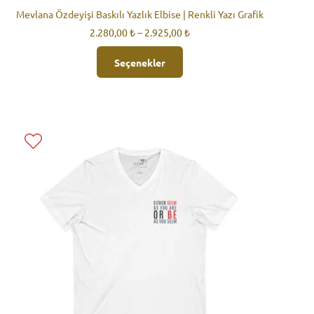
Mevlana Özdeyişi Baskılı Yazlık Elbise | Renkli Yazı Grafik
Fiyat
2.280,00
₺
–
2.925,00
₺
aralığı:
Bu
2.280,00 ₺
Seçenekler
ürünün
-
birden
2.925,00 ₺
fazla
varyasyonu
var.
Seçenekler
ürün
sayfasından
seçilebilir