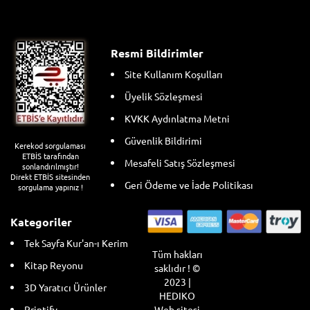
Resmi Bildirimler
Site Kullanım Koşulları
Üyelik Sözleşmesi
KVKK Aydınlatma Metni
Güvenlik Bildirimi
Kerekod sorgulaması
ETBİS tarafından
Mesafeli Satış Sözleşmesi
sonlandırılmıştır!
Direkt ETBİS sitesinden
Geri Ödeme ve İade Politikası
sorgulama yapınız !
Kategoriler
Tek Sayfa Kur'an-ı Kerim
Tüm hakları
Kitap Reyonu
saklıdır ! ©
2023 |
3D Yaratıcı Ürünler
HEDIKO
Web sitesi
Printify