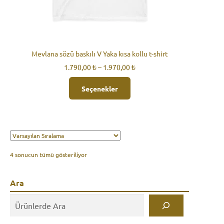
Mevlana sözü baskılı V Yaka kısa kollu t-shirt
Fiyat
1.790,00
₺
–
1.970,00
₺
aralığı:
Bu
1.790,00 ₺
Seçenekler
ürünün
-
birden
1.970,00 ₺
fazla
varyasyonu
var.
Seçenekler
ürün
4 sonucun tümü gösteriliyor
sayfasından
seçilebilir
Ara