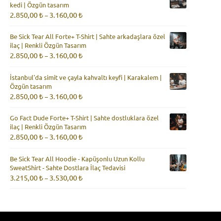
kedi | Özgün tasarım
3.160,00 ₺
Fiyat
2.850,00
₺
3.160,00
₺
–
aralığı:
2.850,00 ₺
Be Sick Tear All Forte+ T-Shirt | Sahte arkadaşlara özel
-
ilaç | Renkli Özgün Tasarım
3.160,00 ₺
Fiyat
2.850,00
₺
3.160,00
₺
–
aralığı:
2.850,00 ₺
İstanbul'da simit ve çayla kahvaltı keyfi | Karakalem |
-
Özgün tasarım
3.160,00 ₺
Fiyat
2.850,00
₺
3.160,00
₺
–
aralığı:
2.850,00 ₺
Go Fact Dude Forte+ T-Shirt | Sahte dostluklara özel
-
ilaç | Renkli Özgün Tasarım
3.160,00 ₺
Fiyat
2.850,00
₺
3.160,00
₺
–
aralığı:
2.850,00 ₺
Be Sick Tear All Hoodie - Kapüşonlu Uzun Kollu
-
SweatShirt - Sahte Dostlara İlaç Tedavisi
3.160,00 ₺
Fiyat
3.215,00
₺
3.530,00
₺
–
aralığı:
3.215,00 ₺
-
3.530,00 ₺