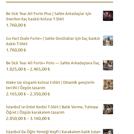
Be Sick Tear All Forte Plus | Sahte Arkadaşlar için
önerilen ilaç baskılı Kolsuz T-Shirt
1.760,00
₺
Go Fact Dude Forte+ | Sahte Dostluklar için ilaç baskılı
Askılı T-Shirt
1.760,00
₺
Be Sick Tear All Forte+ Polo — Sahte Arkadaşlara İlaç
Fiyat
1.825,00
₺
2.465,00
₺
–
aralığı:
1.825,00 ₺
Wake Up sloganlı kolsuz t-shirt | Dinamik gençlerin
-
tercihi | Özgün tasarım
2.465,00 ₺
Fiyat
2.165,00
₺
2.350,00
₺
–
aralığı:
2.165,00 ₺
İstanbul'un Entel Kedisi T-Shirt | Balık Verme, Tutmayı
-
Öğret | Özgün karakalem tasarım
2.350,00 ₺
Fiyat
2.850,00
₺
3.160,00
₺
–
aralığı:
2.850,00 ₺
İstanbul'da Öğle Yemeği Keyfi | Karakalem balık tutan
-