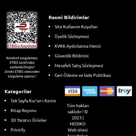
Resmi Bildirimler
Site Kullanım Koşulları
Üyelik Sözleşmesi
KVKK Aydınlatma Metni
Güvenlik Bildirimi
Kerekod sorgulaması
ETBİS tarafından
Mesafeli Satış Sözleşmesi
sonlandırılmıştır!
Direkt ETBİS sitesinden
Geri Ödeme ve İade Politikası
sorgulama yapınız !
Kategoriler
Tek Sayfa Kur'an-ı Kerim
Tüm hakları
Kitap Reyonu
saklıdır ! ©
2023 |
3D Yaratıcı Ürünler
HEDIKO
Web sitesi
Printify
Acar Hakan