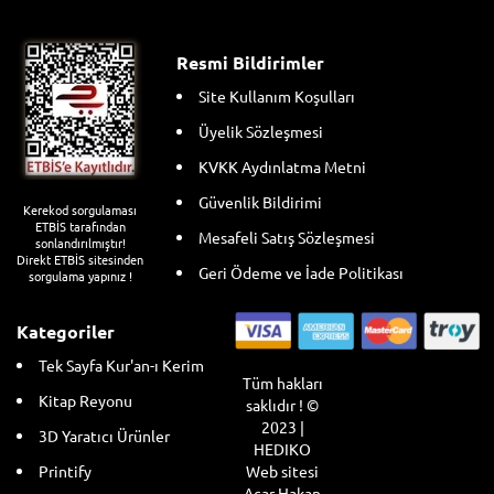
Resmi Bildirimler
Site Kullanım Koşulları
Üyelik Sözleşmesi
KVKK Aydınlatma Metni
Güvenlik Bildirimi
Kerekod sorgulaması
ETBİS tarafından
Mesafeli Satış Sözleşmesi
sonlandırılmıştır!
Direkt ETBİS sitesinden
Geri Ödeme ve İade Politikası
sorgulama yapınız !
Kategoriler
Tek Sayfa Kur'an-ı Kerim
Tüm hakları
Kitap Reyonu
saklıdır ! ©
2023 |
3D Yaratıcı Ürünler
HEDIKO
Web sitesi
Printify
Acar Hakan