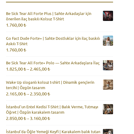
Be Sick Tear All Forte Plus | Sahte Arkadaşlar için
önerilen ilaç baskılı Kolsuz T-Shirt
1.760,00
₺
Go Fact Dude Forte+ | Sahte Dostluklar için ilaç baskılı
Askılı T-Shirt
1.760,00
₺
Be Sick Tear All Forte+ Polo — Sahte Arkadaşlara İlaç
Fiyat
1.825,00
₺
2.465,00
₺
–
aralığı:
1.825,00 ₺
Wake Up sloganlı kolsuz t-shirt | Dinamik gençlerin
-
tercihi | Özgün tasarım
2.465,00 ₺
Fiyat
2.165,00
₺
2.350,00
₺
–
aralığı:
2.165,00 ₺
İstanbul'un Entel Kedisi T-Shirt | Balık Verme, Tutmayı
-
Öğret | Özgün karakalem tasarım
2.350,00 ₺
Fiyat
2.850,00
₺
3.160,00
₺
–
aralığı:
2.850,00 ₺
İstanbul'da Öğle Yemeği Keyfi | Karakalem balık tutan
-