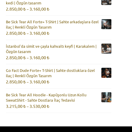
kedi | Özgün tasarım
3.160,00 ₺
Fiyat
2.850,00
₺
3.160,00
₺
–
aralığı:
2.850,00 ₺
Be Sick Tear All Forte+ T-Shirt | Sahte arkadaşlara özel
-
ilaç | Renkli Özgün Tasarım
3.160,00 ₺
Fiyat
2.850,00
₺
3.160,00
₺
–
aralığı:
2.850,00 ₺
İstanbul'da simit ve çayla kahvaltı keyfi | Karakalem |
-
Özgün tasarım
3.160,00 ₺
Fiyat
2.850,00
₺
3.160,00
₺
–
aralığı:
2.850,00 ₺
Go Fact Dude Forte+ T-Shirt | Sahte dostluklara özel
-
ilaç | Renkli Özgün Tasarım
3.160,00 ₺
Fiyat
2.850,00
₺
3.160,00
₺
–
aralığı:
2.850,00 ₺
Be Sick Tear All Hoodie - Kapüşonlu Uzun Kollu
-
SweatShirt - Sahte Dostlara İlaç Tedavisi
3.160,00 ₺
Fiyat
3.215,00
₺
3.530,00
₺
–
aralığı:
3.215,00 ₺
-
3.530,00 ₺