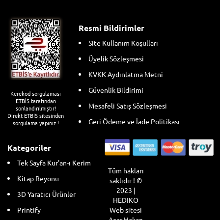
Resmi Bildirimler
Site Kullanım Koşulları
Üyelik Sözleşmesi
KVKK Aydınlatma Metni
Güvenlik Bildirimi
Kerekod sorgulaması
ETBİS tarafından
Mesafeli Satış Sözleşmesi
sonlandırılmıştır!
Direkt ETBİS sitesinden
Geri Ödeme ve İade Politikası
sorgulama yapınız !
Kategoriler
Tek Sayfa Kur'an-ı Kerim
Tüm hakları
Kitap Reyonu
saklıdır ! ©
2023 |
3D Yaratıcı Ürünler
HEDIKO
Web sitesi
Printify
Acar Hakan