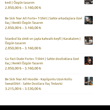
kedi | Özgün tasarım
3.160,00 ₺
Fiyat
2.850,00
₺
3.160,00
₺
–
aralığı:
2.850,00 ₺
Be Sick Tear All Forte+ T-Shirt | Sahte arkadaşlara özel
-
ilaç | Renkli Özgün Tasarım
3.160,00 ₺
Fiyat
2.850,00
₺
3.160,00
₺
–
aralığı:
2.850,00 ₺
İstanbul'da simit ve çayla kahvaltı keyfi | Karakalem |
-
Özgün tasarım
3.160,00 ₺
Fiyat
2.850,00
₺
3.160,00
₺
–
aralığı:
2.850,00 ₺
Go Fact Dude Forte+ T-Shirt | Sahte dostluklara özel
-
ilaç | Renkli Özgün Tasarım
3.160,00 ₺
Fiyat
2.850,00
₺
3.160,00
₺
–
aralığı:
2.850,00 ₺
Be Sick Tear All Hoodie - Kapüşonlu Uzun Kollu
-
SweatShirt - Sahte Dostlara İlaç Tedavisi
3.160,00 ₺
Fiyat
3.215,00
₺
3.530,00
₺
–
aralığı:
3.215,00 ₺
-
3.530,00 ₺