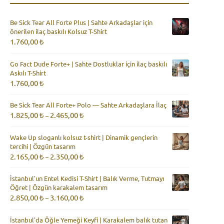
Be Sick Tear All Forte Plus | Sahte Arkadaşlar için
önerilen ilaç baskılı Kolsuz T-Shirt
1.760,00
₺
Go Fact Dude Forte+ | Sahte Dostluklar için ilaç baskılı
Askılı T-Shirt
1.760,00
₺
Be Sick Tear All Forte+ Polo — Sahte Arkadaşlara İlaç
Fiyat
1.825,00
₺
2.465,00
₺
–
aralığı:
1.825,00 ₺
Wake Up sloganlı kolsuz t-shirt | Dinamik gençlerin
-
tercihi | Özgün tasarım
2.465,00 ₺
Fiyat
2.165,00
₺
2.350,00
₺
–
aralığı:
2.165,00 ₺
İstanbul'un Entel Kedisi T-Shirt | Balık Verme, Tutmayı
-
Öğret | Özgün karakalem tasarım
2.350,00 ₺
Fiyat
2.850,00
₺
3.160,00
₺
–
aralığı:
2.850,00 ₺
İstanbul'da Öğle Yemeği Keyfi | Karakalem balık tutan
-