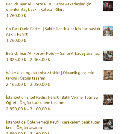
Be Sick Tear All Forte Plus | Sahte Arkadaşlar için
önerilen ilaç baskılı Kolsuz T-Shirt
1.760,00
₺
Go Fact Dude Forte+ | Sahte Dostluklar için ilaç baskılı
Askılı T-Shirt
1.760,00
₺
Be Sick Tear All Forte+ Polo — Sahte Arkadaşlara İlaç
Fiyat
1.825,00
₺
2.465,00
₺
–
aralığı:
1.825,00 ₺
Wake Up sloganlı kolsuz t-shirt | Dinamik gençlerin
-
tercihi | Özgün tasarım
2.465,00 ₺
Fiyat
2.165,00
₺
2.350,00
₺
–
aralığı:
2.165,00 ₺
İstanbul'un Entel Kedisi T-Shirt | Balık Verme, Tutmayı
-
Öğret | Özgün karakalem tasarım
2.350,00 ₺
Fiyat
2.850,00
₺
3.160,00
₺
–
aralığı:
2.850,00 ₺
İstanbul'da Öğle Yemeği Keyfi | Karakalem balık tutan
-
kedi | Özgün tasarım
3.160,00 ₺
Fiyat
2.850,00
₺
3.160,00
₺
–