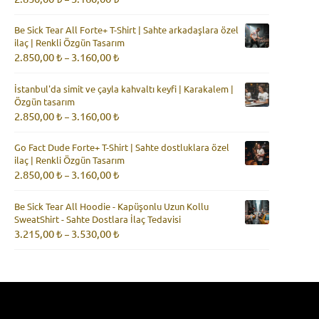
aralığı:
2.850,00 ₺
Be Sick Tear All Forte+ T-Shirt | Sahte arkadaşlara özel
-
ilaç | Renkli Özgün Tasarım
3.160,00 ₺
Fiyat
2.850,00
₺
3.160,00
₺
–
aralığı:
2.850,00 ₺
İstanbul'da simit ve çayla kahvaltı keyfi | Karakalem |
-
Özgün tasarım
3.160,00 ₺
Fiyat
2.850,00
₺
3.160,00
₺
–
aralığı:
2.850,00 ₺
Go Fact Dude Forte+ T-Shirt | Sahte dostluklara özel
-
ilaç | Renkli Özgün Tasarım
3.160,00 ₺
Fiyat
2.850,00
₺
3.160,00
₺
–
aralığı:
2.850,00 ₺
Be Sick Tear All Hoodie - Kapüşonlu Uzun Kollu
-
SweatShirt - Sahte Dostlara İlaç Tedavisi
3.160,00 ₺
Fiyat
3.215,00
₺
3.530,00
₺
–
aralığı:
3.215,00 ₺
-
3.530,00 ₺