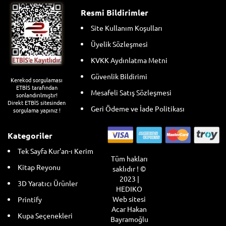
Resmi Bildirimler
Site Kullanım Koşulları
Üyelik Sözleşmesi
KVKK Aydınlatma Metni
Güvenlik Bildirimi
Kerekod sorgulaması
ETBİS tarafından
Mesafeli Satış Sözleşmesi
sonlandırılmıştır!
Direkt ETBİS sitesinden
Geri Ödeme ve İade Politikası
sorgulama yapınız !
Kategoriler
Tek Sayfa Kur'an-ı Kerim
Tüm hakları
Kitap Reyonu
saklıdır ! ©
2023 |
3D Yaratıcı Ürünler
HEDIKO
Web sitesi
Printify
Acar Hakan
Kupa Seçenekleri
Bayramoğlu