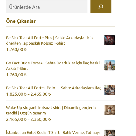
seçilebilir
Öne Çıkanlar
Be Sick Tear All Forte Plus | Sahte Arkadaşlar için
önerilen ilaç baskılı Kolsuz T-Shirt
1.760,00
₺
Go Fact Dude Forte+ | Sahte Dostluklar için ilaç baskılı
Askılı T-Shirt
1.760,00
₺
Be Sick Tear All Forte+ Polo — Sahte Arkadaşlara İlaç
Fiyat
1.825,00
₺
2.465,00
₺
–
aralığı:
1.825,00 ₺
Wake Up sloganlı kolsuz t-shirt | Dinamik gençlerin
-
tercihi | Özgün tasarım
2.465,00 ₺
Fiyat
2.165,00
₺
2.350,00
₺
–
aralığı:
2.165,00 ₺
İstanbul'un Entel Kedisi T-Shirt | Balık Verme, Tutmayı
-