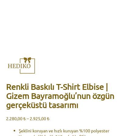
Renkli Baskılı T-Shirt Elbise |
Gizem Bayramoğlu’nun özgün
gerçeküstü tasarımı
Fiyat
2.280,00
₺
–
2.925,00
₺
aralığı:
2.280,00 ₺
Şeklini koruyan ve hızlı kuruyan %100 polyester