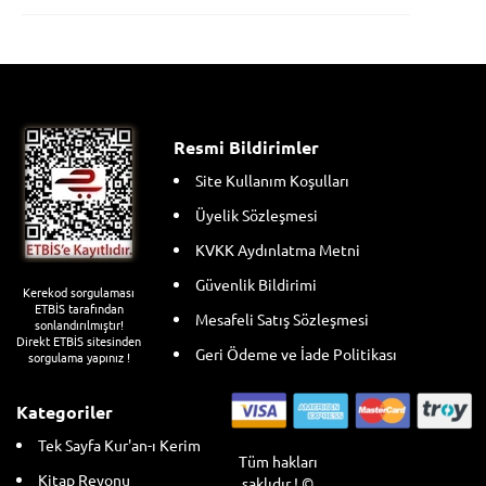
aralığı:
3.215,00 ₺
-
3.530,00 ₺
Resmi Bildirimler
Site Kullanım Koşulları
Üyelik Sözleşmesi
KVKK Aydınlatma Metni
Güvenlik Bildirimi
Kerekod sorgulaması
ETBİS tarafından
Mesafeli Satış Sözleşmesi
sonlandırılmıştır!
Direkt ETBİS sitesinden
Geri Ödeme ve İade Politikası
sorgulama yapınız !
Kategoriler
Tek Sayfa Kur'an-ı Kerim
Tüm hakları
Kitap Reyonu
saklıdır ! ©