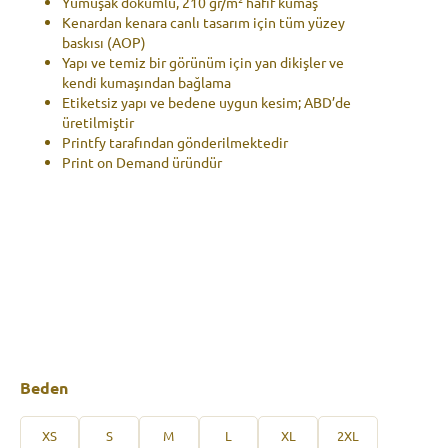
-
Yumuşak dökümlü, 210 gr/m² hafif kumaş
2.925,00 ₺
Kenardan kenara canlı tasarım için tüm yüzey
baskısı (AOP)
Yapı ve temiz bir görünüm için yan dikişler ve
kendi kumaşından bağlama
Etiketsiz yapı ve bedene uygun kesim; ABD’de
üretilmiştir
Printfy tarafından gönderilmektedir
Print on Demand üründür
Beden
XS
S
M
L
XL
2XL