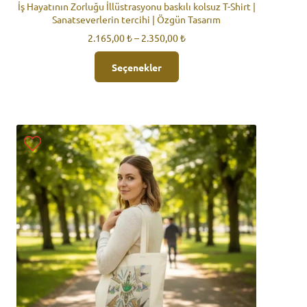
İş Hayatının Zorluğu İllüstrasyonu baskılı kolsuz T-Shirt |
Sanatseverlerin tercihi | Özgün Tasarım
Fiyat
2.165,00
₺
–
2.350,00
₺
aralığı:
Bu
2.165,00 ₺
Seçenekler
ürünün
-
birden
2.350,00 ₺
fazla
varyasyonu
var.
Seçenekler
ürün
sayfasından
seçilebilir