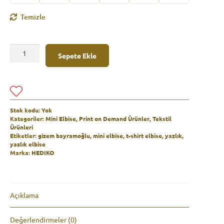
Temizle
Renkli
Sepete Ekle
Baskılı
T-
A
Shirt
l
Elbise
t
|
e
Gizem
Stok kodu:
Yok
r
Bayramoğlu’nun
Kategoriler:
Mini Elbise
,
Print on Demand Ürünler
,
Tekstil
n
Ürünleri
özgün
a
Etiketler:
gizem bayramoğlu
,
mini elbise
,
t-shirt elbise
,
yazlık
,
gerçeküstü
t
yazlık elbise
tasarımı
i
Marka:
HEDIKO
adet
v
e
:
Açıklama
Değerlendirmeler (0)