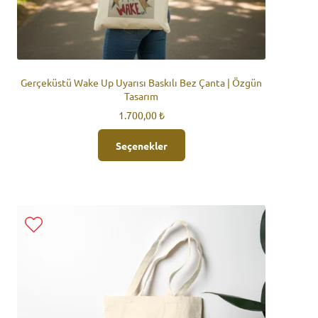
Gerçeküstü Wake Up Uyarısı Baskılı Bez Çanta | Özgün
Tasarım
1.700,00
₺
Bu
Seçenekler
ürünün
birden
fazla
varyasyonu
var.
Seçenekler
ürün
sayfasından
seçilebilir