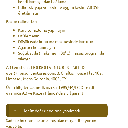
kendi kumaşından bağlama
Etiketsiz yapı ve bedene uygun kesim; ABD’de
üretilmiştir
Bakım talimatları
Kuru temizleme yapmayın
Ütülemeyin
Düşük ısıda kurutma makinesinde kurutun
Ağartıcı kullanmayın
Soğuk suda (maksimum 30°C), hassas programda
yıkayın
AB temsilcisi: HONSON VENTURES LIMITED,
gpsr@honsonventures.com, 3, Gnaftis House Flat 102,
Limassol, Mesa Geitonia, 4003, CY
Ürün bilgileri: Jenerik marka, 1999/44/EC Direktifi
uyarınca AB ve Kuzey İrlanda’da 2 yıl garanti
Henüz değerlendirme yapılmadı.
Sadece bu ürünü satın almış olan müşteriler yorum
yapabilir.