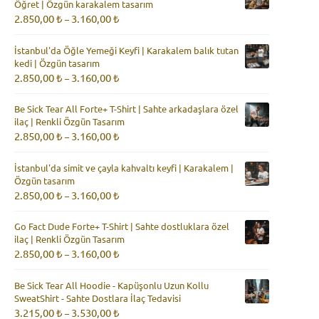
Öğret | Özgün karakalem tasarım
2.350,00 ₺
Fiyat
2.850,00
₺
3.160,00
₺
–
aralığı:
2.850,00 ₺
İstanbul'da Öğle Yemeği Keyfi | Karakalem balık tutan
-
kedi | Özgün tasarım
3.160,00 ₺
Fiyat
2.850,00
₺
3.160,00
₺
–
aralığı:
2.850,00 ₺
Be Sick Tear All Forte+ T-Shirt | Sahte arkadaşlara özel
-
ilaç | Renkli Özgün Tasarım
3.160,00 ₺
Fiyat
2.850,00
₺
3.160,00
₺
–
aralığı:
2.850,00 ₺
İstanbul'da simit ve çayla kahvaltı keyfi | Karakalem |
-
Özgün tasarım
3.160,00 ₺
Fiyat
2.850,00
₺
3.160,00
₺
–
aralığı:
2.850,00 ₺
Go Fact Dude Forte+ T-Shirt | Sahte dostluklara özel
-
ilaç | Renkli Özgün Tasarım
3.160,00 ₺
Fiyat
2.850,00
₺
3.160,00
₺
–
aralığı:
2.850,00 ₺
Be Sick Tear All Hoodie - Kapüşonlu Uzun Kollu
-
SweatShirt - Sahte Dostlara İlaç Tedavisi
3.160,00 ₺
Fiyat
3.215,00
₺
3.530,00
₺
–