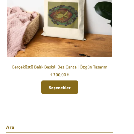
Gerçeküstü Balık Baskılı Bez Çanta | Özgün Tasarım
1.700,00
₺
Bu
Seçenekler
ürünün
birden
fazla
varyasyonu
var.
Seçenekler
ürün
Ara
sayfasından