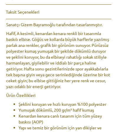
Taksit Seçenekleri
Sanatçı Gizem Bayramoğlu tarafından tasarlanmıştır.
Hafif, A kesimli, kenardan kenara renkli bir tasarımla
baskılı elbise. Göğüs ve kollarda büyük harflerle yazılmış
parlak ana renkler, grafik bir görünüm sunuyor. Pürüzsüz
polyester kumaş yumuşak bir şekilde dökümlü duruyor
ve şeklini koruyor, bu da elbiseyi rahatlığı sokak stiliyle
harmanlayan, giyilebilir ve iddialı bir parça haline
getiriyor. Hafta sonu gezintilerinizde spor ayakkabılarla
tek başına giyin veya gece serinlediğinde üzerine bir kot
ceket giyin; bu elbise gittiğiniz her yere renk ve cesur,
yazı odaklı bir enerji getiriyor.
Ürün Özellikleri
Şeklini koruyan ve hızlı kuruyan %100 polyester
Yumuşak dökümlü, 200 gr/m² hafif kumaş
Kenardan kenara canlı tasarım için tüm yüzey
baskısı (AOP)
Yapı ve temiz bir görünüm için yan dikişler ve