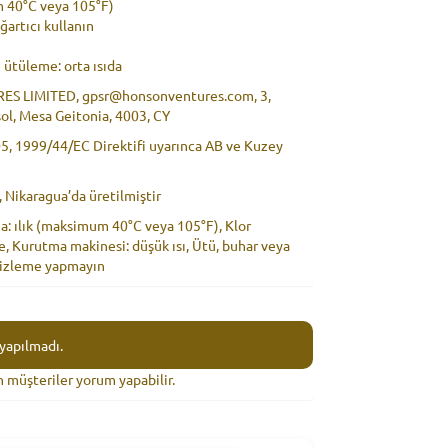
m 40°C veya 105°F)
ğartıcı kullanın
 ütüleme: orta ısıda
ES LIMITED, gpsr@honsonventures.com, 3,
sol, Mesa Geitonia, 4003, CY
05, 1999/44/EC Direktifi uyarınca AB ve Kuzey
n, Nikaragua’da üretilmiştir
a: ılık (maksimum 40°C veya 105°F), Klor
e, Kurutma makinesi: düşük ısı, Ütü, buhar veya
emizleme yapmayın
yapılmadı.
n müşteriler yorum yapabilir.