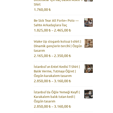
Shirt
1.760,00
₺
Be Sick Tear All Forte+ Polo —
Sahte Arkadaşlara İlaç
Fiyat
1.825,00
₺
2.465,00
₺
–
aralığı:
1.825,00 ₺
Wake Up sloganlı kolsuz t-shirt |
-
Dinamik gençlerin tercihi | Özgün
2.465,00 ₺
tasarım
Fiyat
2.165,00
₺
2.350,00
₺
–
aralığı:
2.165,00 ₺
İstanbul'un Entel Kedisi T-Shirt |
-
Balık Verme, Tutmayı Öğret |
2.350,00 ₺
Özgün karakalem tasarım
Fiyat
2.850,00
₺
3.160,00
₺
–
aralığı:
2.850,00 ₺
İstanbul'da Öğle Yemeği Keyfi |
-
Karakalem balık tutan kedi |
3.160,00 ₺
Özgün tasarım
Fiyat
2.850,00
₺
3.160,00
₺
–
aralığı: