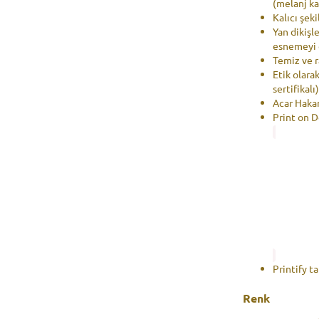
(melanj ka
Kalıcı şeki
Yan dikişl
esnemeyi 
Temiz ve ra
Etik olara
sertifikalı
Acar Haka
Print on 
Printify t
Renk