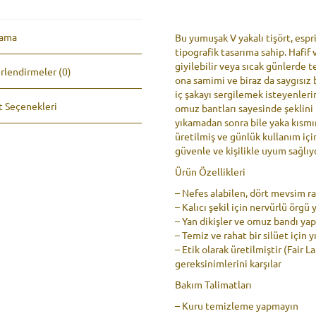
numaralı
e
ilacı
:
adet
lama
Bu yumuşak V yakalı tişört, espri
tipografik tasarıma sahip. Hafif 
giyilebilir veya sıcak günlerde te
rlendirmeler (0)
ona samimi ve biraz da saygısız 
iç şakayı sergilemek isteyenlerin
t Seçenekleri
omuz bantları sayesinde şeklini 
yıkamadan sonra bile yaka kısmı
üretilmiş ve günlük kullanım içi
güvenle ve kişilikle uyum sağlıy
Ürün Özellikleri
– Nefes alabilen, dört mevsim ra
– Kalıcı şekil için nervürlü örgü 
– Yan dikişler ve omuz bandı ya
– Temiz ve rahat bir silüet için yı
– Etik olarak üretilmiştir (Fair 
gereksinimlerini karşılar
Bakım Talimatları
– Kuru temizleme yapmayın