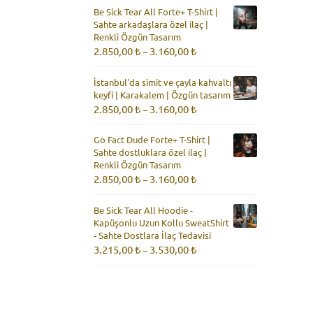
2.850,00 ₺
Be Sick Tear All Forte+ T-Shirt |
-
Sahte arkadaşlara özel ilaç |
3.160,00 ₺
Renkli Özgün Tasarım
Fiyat
2.850,00
₺
3.160,00
₺
–
aralığı:
2.850,00 ₺
İstanbul'da simit ve çayla kahvaltı
-
keyfi | Karakalem | Özgün tasarım
3.160,00 ₺
Fiyat
2.850,00
₺
3.160,00
₺
–
aralığı:
2.850,00 ₺
Go Fact Dude Forte+ T-Shirt |
-
Sahte dostluklara özel ilaç |
3.160,00 ₺
Renkli Özgün Tasarım
Fiyat
2.850,00
₺
3.160,00
₺
–
aralığı:
2.850,00 ₺
Be Sick Tear All Hoodie -
-
Kapüşonlu Uzun Kollu SweatShirt
3.160,00 ₺
- Sahte Dostlara İlaç Tedavisi
Fiyat
3.215,00
₺
3.530,00
₺
–
aralığı:
3.215,00 ₺
-
3.530,00 ₺