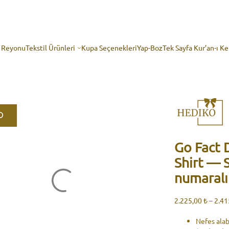
p Reyonu
Tekstil Ürünleri
Kupa Seçenekleri
Yap-Boz
Tek Sayfa Kur’an-ı K
Go Fact 
Shirt — S
numaralı 
2.225,00
₺
–
2.41
Nefes alab