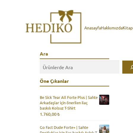
Anasayfa
Hakkımızda
Kita
Ara
Öne Çıkanlar
Be Sick Tear All Forte Plus | Sahte
Arkadaşlar için önerilen ilaç
baskılı Kolsuz T-Shirt
1.760,00
₺
Go Fact Dude Forte+ | Sahte
Dostluklar için ilaç baskılı Askılı T-