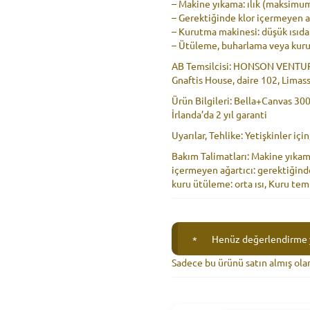
– Makine yıkama: ılık (maksimu
– Gerektiğinde klor içermeyen a
– Kurutma makinesi: düşük ısıda
– Ütüleme, buharlama veya kuru
AB Temsilcisi: HONSON VENTUR
Gnaftis House, daire 102, Limas
Ürün Bilgileri: Bella+Canvas 30
İrlanda’da 2 yıl garanti
Uyarılar, Tehlike: Yetişkinler içi
Bakım Talimatları: Makine yıkam
içermeyen ağartıcı: gerektiğind
kuru ütüleme: orta ısı, Kuru t
Henüz değerlendirme 
Sadece bu ürünü satın almış ola