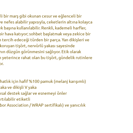
li bir marş gibi okunan cesur ve eğlenceli bir
ve nefes alabilir yapısıyla, ceketlerin altına kolayca
k başına kullanılabilir. Renkli, kademeli harfler,
bir hava katıyor; sohbet başlatmak veya zekice bir
 tercih edeceği türden bir parça. Yan dikişleri ve
koruyan tişört, nervürlü yakası sayesinde
nın düzgün görünmesini sağlıyor. Etik olarak
n yeterince rahat olan bu tişört, gündelik rutinlere
or.
hatlık için hafif %100 pamuk (melanj karışımlı)
yaka ve dikişli V yaka
pısal destek sağlar ve esnemeyi önler
rtılabilir etiketli
Labor Association / WRAP sertifikalı) ve yanıcılık