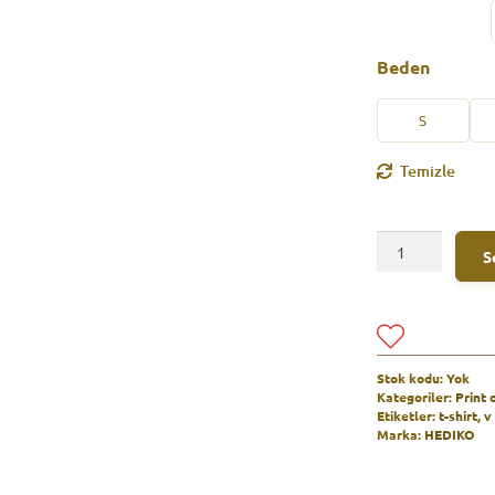
Beden
S
Temizle
Go
S
Fact
Dude
A
Forte+
l
V
t
Yaka
e
T-
Stok kodu:
Yok
r
Shirt
Kategoriler:
Print
n
Etiketler:
t-shirt
,
v
—
a
Marka:
HEDIKO
Sahte
t
dostların
i
bir
v