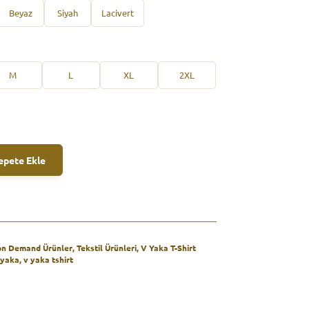
Beyaz
Siyah
Lacivert
M
L
XL
2XL
epete Ekle
 on Demand Ürünler
,
Tekstil Ürünleri
,
V Yaka T-Shirt
 yaka
,
v yaka tshirt