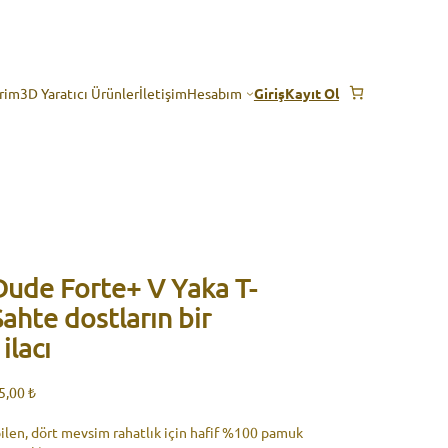
erim
3D Yaratıcı Ürünler
İletişim
Hesabım
Giriş
Kayıt Ol
Dude Forte+ V Yaka T-
ahte dostların bir
ilacı
Fiyat
5,00
₺
aralığı:
2.225,00 ₺
ilen, dört mevsim rahatlık için hafif %100 pamuk