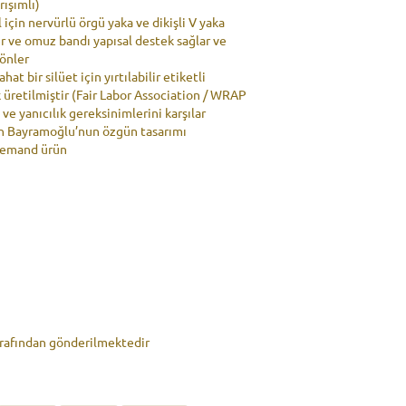
-
rışımlı)
2.415,00 ₺
l için nervürlü örgü yaka ve dikişli V yaka
er ve omuz bandı yapısal destek sağlar ve
önler
hat bir silüet için yırtılabilir etiketli
k üretilmiştir (Fair Labor Association / WRAP
) ve yanıcılık gereksinimlerini karşılar
n Bayramoğlu’nun özgün tasarımı
Demand ürün
arafından gönderilmektedir