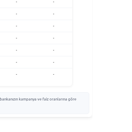
-
-
-
-
-
-
-
-
-
-
-
-
-
-
p, bankanızın kampanya ve faiz oranlarına göre