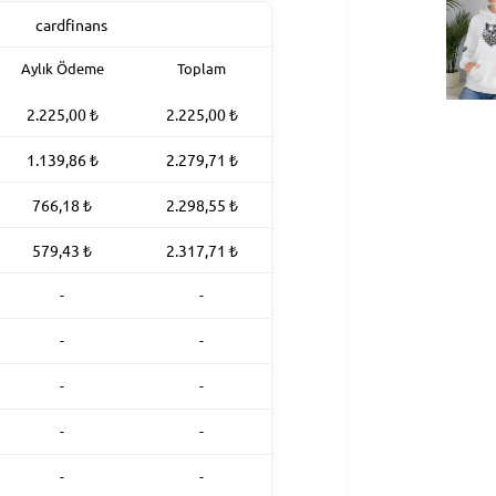
Aylık Ödeme
Toplam
2.225,00
₺
2.225,00
₺
1.139,86
₺
2.279,71
₺
766,18
₺
2.298,55
₺
579,43
₺
2.317,71
₺
-
-
-
-
-
-
-
-
-
-