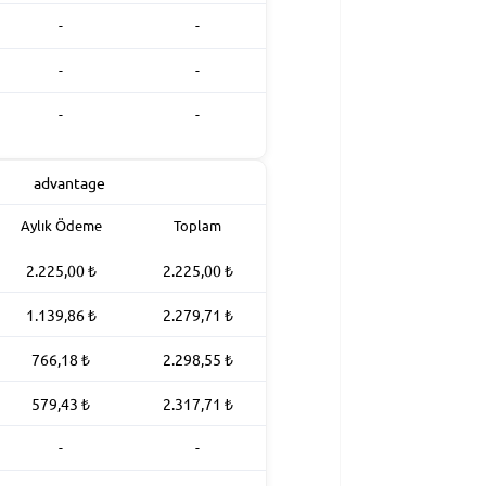
-
-
-
-
-
-
Aylık Ödeme
Toplam
2.225,00
₺
2.225,00
₺
1.139,86
₺
2.279,71
₺
766,18
₺
2.298,55
₺
579,43
₺
2.317,71
₺
-
-