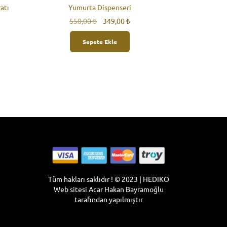
atı
Yumurta Dispenseri
Orijinal
Şu
550,00
₺
349,00
₺
aki
fiyat:
andaki
t:
550,00 ₺.
fiyat:
Sepete Ekle
,00 ₺.
349,00 ₺.
Tüm hakları saklıdır ! © 2023 | HEDIKO
Web sitesi
Acar Hakan Bayramoğlu
tarafından yapılmıştır