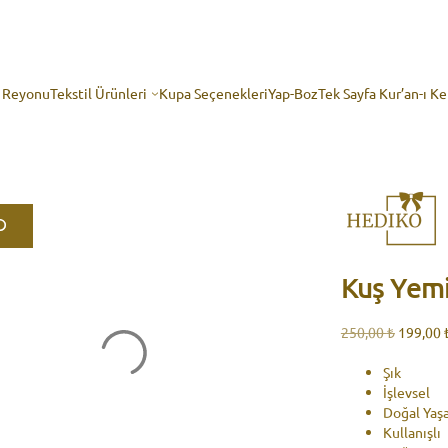
p Reyonu
Tekstil Ürünleri
Kupa Seçenekleri
Yap-Boz
Tek Sayfa Kur’an-ı K
Kuş Yemi
Orijinal
250,00
₺
199,00
fiyat:
250,00 ₺
Şık
İşlevsel
Doğal Yaş
Kullanışlı