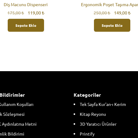
Diş Macunu Dispenseri
Ergonomik Poşet Taşıma Apar
Orijinal
Şu
Orijinal
Şu
175,00
₺
119,00
₺
250,00
₺
149,00
₺
fiyat:
andaki
fiyat:
and
175,00 ₺.
fiyat:
250,00 ₺.
fiya
Sepete Ekle
Sepete Ekle
119,00 ₺.
149
Bildirimler
Kategoriler
Kullanım Koşulları
Tek Sayfa Kur'an-ı Kerim
k Sözleşmesi
Kitap Reyonu
 Aydınlatma Metni
3D Yaratıcı Ürünler
lik Bildirimi
Printify