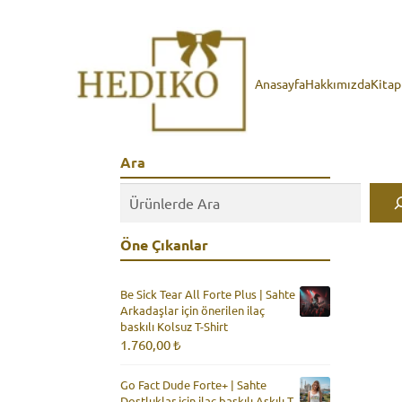
Anasayfa
Hakkımızda
Kita
Ara
Öne Çıkanlar
Be Sick Tear All Forte Plus | Sahte
Arkadaşlar için önerilen ilaç
baskılı Kolsuz T-Shirt
1.760,00
₺
Go Fact Dude Forte+ | Sahte
Dostluklar için ilaç baskılı Askılı T-