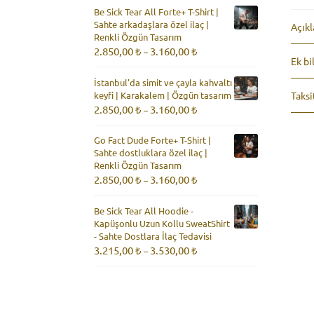
2.850,00 ₺
Be Sick Tear All Forte+ T-Shirt |
-
Sahte arkadaşlara özel ilaç |
3.160,00 ₺
Açık
Renkli Özgün Tasarım
Fiyat
2.850,00
₺
3.160,00
₺
–
Ek bi
aralığı:
2.850,00 ₺
İstanbul'da simit ve çayla kahvaltı
-
keyfi | Karakalem | Özgün tasarım
Taksi
3.160,00 ₺
Fiyat
2.850,00
₺
3.160,00
₺
–
aralığı:
2.850,00 ₺
Go Fact Dude Forte+ T-Shirt |
-
Sahte dostluklara özel ilaç |
3.160,00 ₺
Renkli Özgün Tasarım
Fiyat
2.850,00
₺
3.160,00
₺
–
aralığı:
2.850,00 ₺
Be Sick Tear All Hoodie -
-
Kapüşonlu Uzun Kollu SweatShirt
3.160,00 ₺
- Sahte Dostlara İlaç Tedavisi
Fiyat
3.215,00
₺
3.530,00
₺
–
aralığı:
3.215,00 ₺
-
3.530,00 ₺