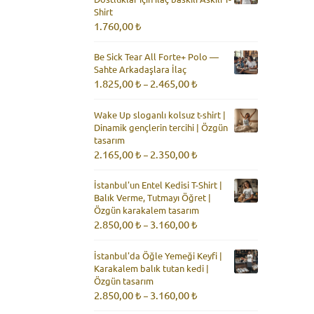
Shirt
1.760,00
₺
Be Sick Tear All Forte+ Polo —
Sahte Arkadaşlara İlaç
Fiyat
1.825,00
₺
2.465,00
₺
–
aralığı:
1.825,00 ₺
Wake Up sloganlı kolsuz t-shirt |
-
Dinamik gençlerin tercihi | Özgün
2.465,00 ₺
tasarım
Fiyat
2.165,00
₺
2.350,00
₺
–
aralığı:
2.165,00 ₺
İstanbul'un Entel Kedisi T-Shirt |
-
Balık Verme, Tutmayı Öğret |
2.350,00 ₺
Özgün karakalem tasarım
Fiyat
2.850,00
₺
3.160,00
₺
–
aralığı:
2.850,00 ₺
İstanbul'da Öğle Yemeği Keyfi |
-
Karakalem balık tutan kedi |
3.160,00 ₺
Özgün tasarım
Fiyat
2.850,00
₺
3.160,00
₺
–
aralığı: