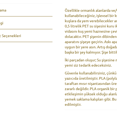
e
:
lama
Özellikle ormanlık alanlarda ve
kullanabileceğiniz, işlevsel bir
kuşlara da yem verebilecekler ar
lgi
0,5 litrelik PET su sişesini kuru
vidasını kuş yemi haznesine çev
t Seçenekleri
dolacaktır. PET şişenin dibinden 
aparatını şişeye geçirin. Askı apa
uygun bir yere asın. Artış doğa
başka bir şey kalmıyor. Şişe bit
İki parçadan oluşur; Su şişesine 
yemi siz tedarik edeceksiniz.
Güvenle kullanabilirsiniz, çün
yazıcıda üretilmiştir. PLA (polyla
taraftan mısır nişantasından üret
zararlı değildir. PLA organik bir 
etkileşimin yüksek olduğu alanlar
yemek saklama kalıpları gibi. 
edilmiştir.