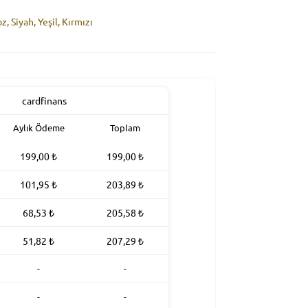
z, Siyah, Yeşil, Kırmızı
Aylık Ödeme
Toplam
199,00
₺
199,00
₺
101,95
₺
203,89
₺
68,53
₺
205,58
₺
51,82
₺
207,29
₺
-
-
-
-