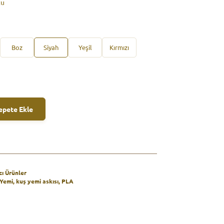
tu
Boz
Siyah
Yeşil
Kırmızı
epete Ekle
cı Ürünler
 Yemi
,
kuş yemi askısı
,
PLA