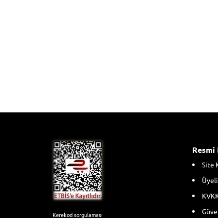
Resmi 
Site 
Üyeli
KVKK
Güven
Kerekod sorgulaması