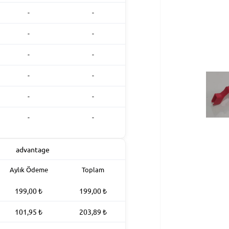
-
-
-
-
-
-
-
-
-
-
-
-
Aylık Ödeme
Toplam
199,00
₺
199,00
₺
101,95
₺
203,89
₺