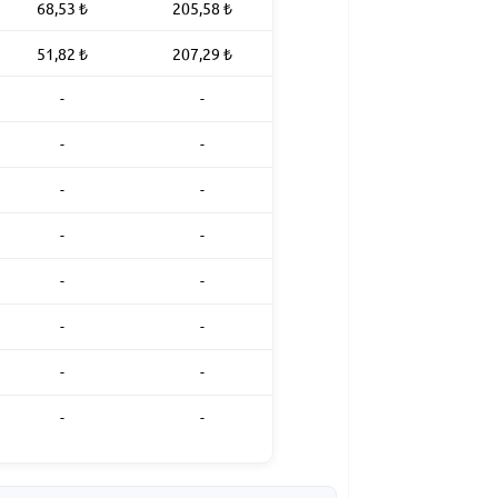
68,53
₺
205,58
₺
51,82
₺
207,29
₺
-
-
-
-
-
-
-
-
-
-
-
-
-
-
-
-