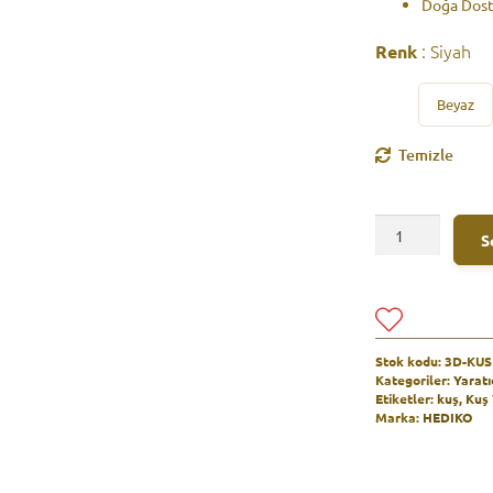
Doğa Dos
Siyah
Renk
Beyaz
Temizle
Kuş
S
Yemi
Askısı
A
adet
l
t
e
Stok kodu:
3D-KUS
r
Kategoriler:
Yaratı
n
Etiketler:
kuş
,
Kuş
a
Marka:
HEDIKO
t
i
v