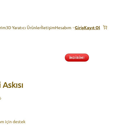
erim
3D Yaratıcı Ürünler
İletişim
Hesabım
Giriş
Kayıt Ol
İNDIRIM!
 Askısı
Şu
₺
andaki
.
fiyat:
199,00 ₺.
am için destek