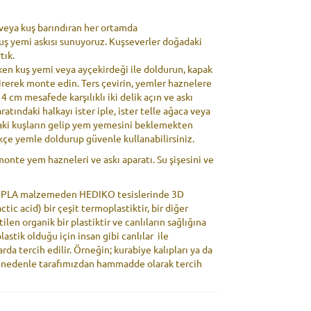
/veya kuş barındıran her ortamda
 kuş yemi askısı sunuyoruz. Kuşseverler doğadaki
tık.
 iken kuş yemi veya ayçekirdeği ile doldurun, kapak
irerek monte edin. Ters çevirin, yemler haznelere
4 cm mesafede karşılıklı iki delik açın ve askı
ratındaki halkayı ister iple, ister telle ağaca veya
daki kuşların gelip yem yemesini beklemekten
tikçe yemle doldurup güvenle kullanabilirsiniz.
monte yem hazneleri ve askı aparatı. Su şişesini ve
kü PLA malzemeden HEDIKO tesislerinde 3D
ctic acid) bir çeşit termoplastiktir, bir diğer
ilen organik bir plastiktir ve canlıların sağlığına
plastik olduğu için insan gibi canlılar ile
da tercih edilir. Örneğin; kurabiye kalıpları ya da
Bu nedenle tarafımızdan hammadde olarak tercih