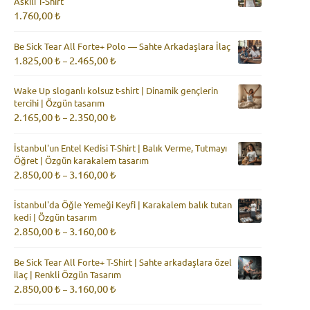
Askılı T-Shirt
1.760,00
₺
Be Sick Tear All Forte+ Polo — Sahte Arkadaşlara İlaç
Fiyat
1.825,00
₺
2.465,00
₺
–
aralığı:
1.825,00 ₺
Wake Up sloganlı kolsuz t-shirt | Dinamik gençlerin
-
tercihi | Özgün tasarım
2.465,00 ₺
Fiyat
2.165,00
₺
2.350,00
₺
–
aralığı:
2.165,00 ₺
İstanbul'un Entel Kedisi T-Shirt | Balık Verme, Tutmayı
-
Öğret | Özgün karakalem tasarım
2.350,00 ₺
Fiyat
2.850,00
₺
3.160,00
₺
–
aralığı:
2.850,00 ₺
İstanbul'da Öğle Yemeği Keyfi | Karakalem balık tutan
-
kedi | Özgün tasarım
3.160,00 ₺
Fiyat
2.850,00
₺
3.160,00
₺
–
aralığı:
2.850,00 ₺
Be Sick Tear All Forte+ T-Shirt | Sahte arkadaşlara özel
-
ilaç | Renkli Özgün Tasarım
3.160,00 ₺
Fiyat
2.850,00
₺
3.160,00
₺
–
aralığı:
2.850,00 ₺