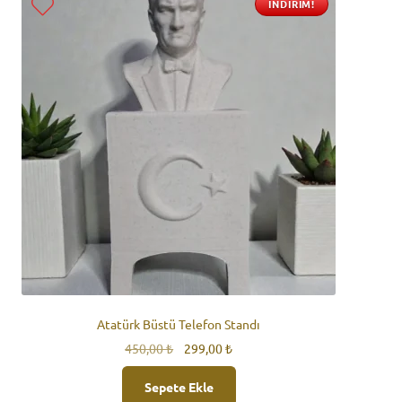
İNDIRIM!
Atatürk Büstü Telefon Standı
Orijinal
Şu
450,00
₺
299,00
₺
fiyat:
andaki
450,00 ₺.
fiyat:
Sepete Ekle
299,00 ₺.