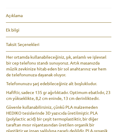
v
e
:
Açıklama
Ek bilgi
Taksit Seçenekleri
Her ortamda kullanabileceğiniz, şık, anlamlı ve işlevsel
bir cep telefonu standı sunuyoruz. Artık masanızda
müzik zevkinize hitab eden bir sol anahtarınız var hem
de telefonunuza dayanak oluyor.
Telefonunuzu şarj edebileceğiniz alt boşlukludur.
Hafiftir, sadece 135 gr ağırlıktadır. Optimum ebatlıdır, 23
cm yükseklikte, 8,2 cm eninde, 13 cm derinliktedir.
Güvenle kullanabilirsiniz, çünkü PLA malzemeden
HEDIKO tesislerinde 3D yazıcıda üretilmiştir. PLA
(polylactic acid) bir çeşit termoplastiktir, bir diğer
taraftan mısır nişantasından üretilen organik bir
plastiktir ve insan sağlığına zararlı değildir. PLA organik