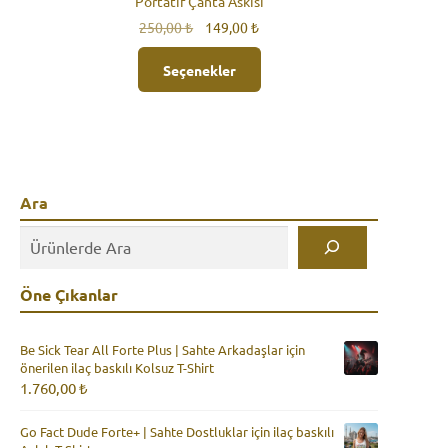
Portatif Çanta Askısı
Orijinal
Şu
250,00
₺
149,00
₺
fiyat:
andaki
Bu
250,00 ₺.
fiyat:
Seçenekler
ürünün
149,00 ₺.
birden
fazla
varyasyonu
var.
Seçenekler
ürün
Ara
sayfasından
seçilebilir
Öne Çıkanlar
Be Sick Tear All Forte Plus | Sahte Arkadaşlar için
önerilen ilaç baskılı Kolsuz T-Shirt
1.760,00
₺
Go Fact Dude Forte+ | Sahte Dostluklar için ilaç baskılı