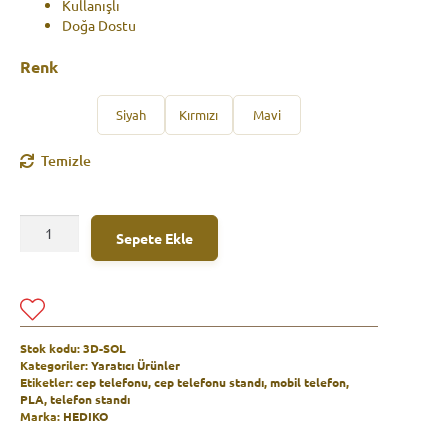
Kullanışlı
Doğa Dostu
Renk
Siyah
Kırmızı
Mavi
Temizle
Sol
Sepete Ekle
Anahtarı
Telefon
A
Standı
l
adet
t
e
Stok kodu:
3D-SOL
r
Kategoriler:
Yaratıcı Ürünler
n
Etiketler:
cep telefonu
,
cep telefonu standı
,
mobil telefon
,
a
PLA
,
telefon standı
t
Marka:
HEDIKO
i