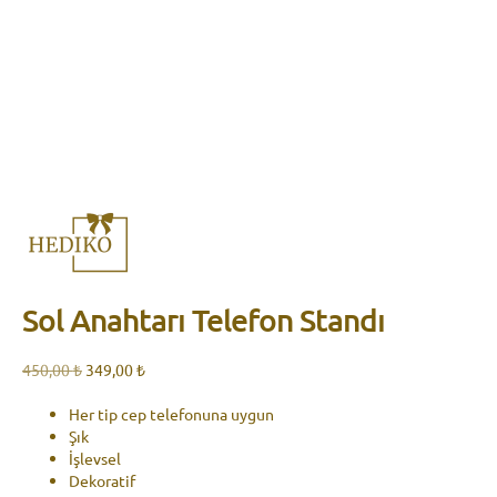
Sol Anahtarı Telefon Standı
Orijinal
Şu
450,00
₺
349,00
₺
fiyat:
andaki
450,00 ₺.
fiyat:
Her tip cep telefonuna uygun
349,00 ₺.
Şık
İşlevsel
Dekoratif