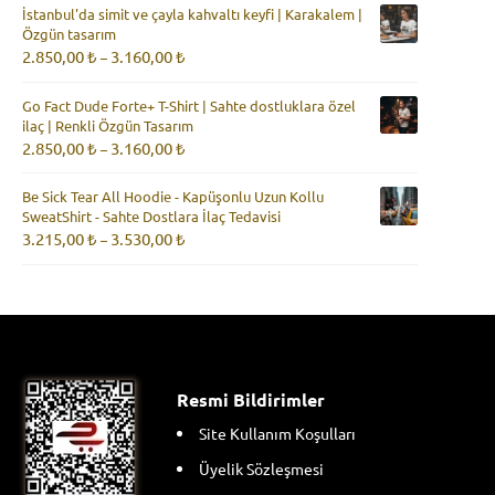
İstanbul'da simit ve çayla kahvaltı keyfi | Karakalem |
-
Özgün tasarım
3.160,00 ₺
Fiyat
2.850,00
₺
3.160,00
₺
–
aralığı:
2.850,00 ₺
Go Fact Dude Forte+ T-Shirt | Sahte dostluklara özel
-
ilaç | Renkli Özgün Tasarım
3.160,00 ₺
Fiyat
2.850,00
₺
3.160,00
₺
–
aralığı:
2.850,00 ₺
Be Sick Tear All Hoodie - Kapüşonlu Uzun Kollu
-
SweatShirt - Sahte Dostlara İlaç Tedavisi
3.160,00 ₺
Fiyat
3.215,00
₺
3.530,00
₺
–
aralığı:
3.215,00 ₺
-
3.530,00 ₺
Resmi Bildirimler
Site Kullanım Koşulları
Üyelik Sözleşmesi