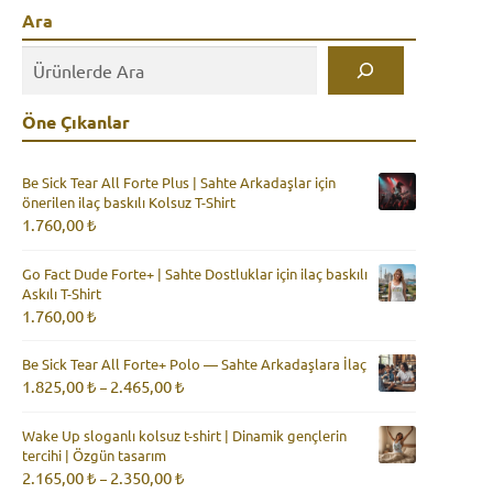
Ara
Öne Çıkanlar
Be Sick Tear All Forte Plus | Sahte Arkadaşlar için
önerilen ilaç baskılı Kolsuz T-Shirt
1.760,00
₺
Go Fact Dude Forte+ | Sahte Dostluklar için ilaç baskılı
Askılı T-Shirt
1.760,00
₺
Be Sick Tear All Forte+ Polo — Sahte Arkadaşlara İlaç
Fiyat
1.825,00
₺
2.465,00
₺
–
aralığı:
1.825,00 ₺
Wake Up sloganlı kolsuz t-shirt | Dinamik gençlerin
-
tercihi | Özgün tasarım
2.465,00 ₺
Fiyat
2.165,00
₺
2.350,00
₺
–
aralığı: