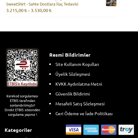
SweatShirt - Sahte Dostlara İlaç Tedavisi
3.160,00 ₺
Fiyat
3.215,00
₺
3.530,00
₺
–
aralığı:
3.215,00 ₺
-
3.530,00 ₺
Resmi Bildirimler
Site Kullanım Koşulları
Üyelik Sözleşmesi
KVKK Aydınlatma Metni
Güvenlik Bildirimi
Kerekod sorgulaması
ETBİS tarafından
Mesafeli Satış Sözleşmesi
sonlandırılmıştır!
Direkt ETBİS sitesinden
Geri Ödeme ve İade Politikası
sorgulama yapınız !
Kategoriler