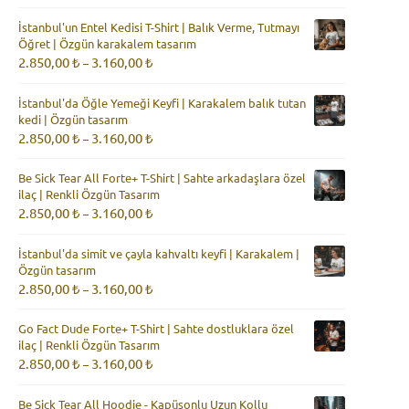
2.165,00 ₺
İstanbul'un Entel Kedisi T-Shirt | Balık Verme, Tutmayı
-
Öğret | Özgün karakalem tasarım
2.350,00 ₺
Fiyat
2.850,00
₺
3.160,00
₺
–
aralığı:
2.850,00 ₺
İstanbul'da Öğle Yemeği Keyfi | Karakalem balık tutan
-
kedi | Özgün tasarım
3.160,00 ₺
Fiyat
2.850,00
₺
3.160,00
₺
–
aralığı:
2.850,00 ₺
Be Sick Tear All Forte+ T-Shirt | Sahte arkadaşlara özel
-
ilaç | Renkli Özgün Tasarım
3.160,00 ₺
Fiyat
2.850,00
₺
3.160,00
₺
–
aralığı:
2.850,00 ₺
İstanbul'da simit ve çayla kahvaltı keyfi | Karakalem |
-
Özgün tasarım
3.160,00 ₺
Fiyat
2.850,00
₺
3.160,00
₺
–
aralığı:
2.850,00 ₺
Go Fact Dude Forte+ T-Shirt | Sahte dostluklara özel
-
ilaç | Renkli Özgün Tasarım
3.160,00 ₺
Fiyat
2.850,00
₺
3.160,00
₺
–
aralığı:
2.850,00 ₺
Be Sick Tear All Hoodie - Kapüşonlu Uzun Kollu
-