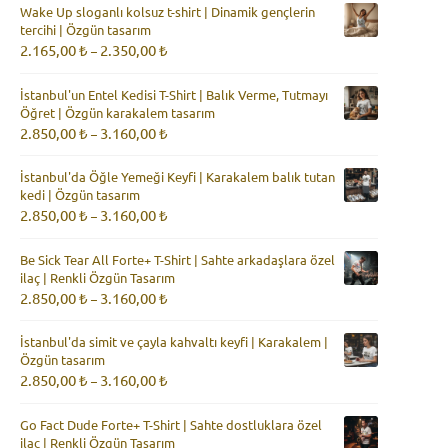
Wake Up sloganlı kolsuz t-shirt | Dinamik gençlerin
-
tercihi | Özgün tasarım
2.465,00 ₺
Fiyat
2.165,00
₺
2.350,00
₺
–
aralığı:
2.165,00 ₺
İstanbul'un Entel Kedisi T-Shirt | Balık Verme, Tutmayı
-
Öğret | Özgün karakalem tasarım
2.350,00 ₺
Fiyat
2.850,00
₺
3.160,00
₺
–
aralığı:
2.850,00 ₺
İstanbul'da Öğle Yemeği Keyfi | Karakalem balık tutan
-
kedi | Özgün tasarım
3.160,00 ₺
Fiyat
2.850,00
₺
3.160,00
₺
–
aralığı:
2.850,00 ₺
Be Sick Tear All Forte+ T-Shirt | Sahte arkadaşlara özel
-
ilaç | Renkli Özgün Tasarım
3.160,00 ₺
Fiyat
2.850,00
₺
3.160,00
₺
–
aralığı:
2.850,00 ₺
İstanbul'da simit ve çayla kahvaltı keyfi | Karakalem |
-
Özgün tasarım
3.160,00 ₺
Fiyat
2.850,00
₺
3.160,00
₺
–
aralığı:
2.850,00 ₺
Go Fact Dude Forte+ T-Shirt | Sahte dostluklara özel
-
ilaç | Renkli Özgün Tasarım
3.160,00 ₺