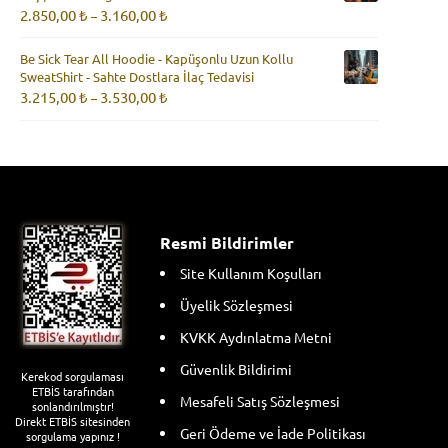
Fiyat
2.850,00
₺
3.160,00
₺
–
aralığı:
2.850,00 ₺
Be Sick Tear All Hoodie - Kapüşonlu Uzun Kollu
-
SweatShirt - Sahte Dostlara İlaç Tedavisi
3.160,00 ₺
Fiyat
3.215,00
₺
3.530,00
₺
–
aralığı:
3.215,00 ₺
-
3.530,00 ₺
Resmi Bildirimler
Site Kullanım Koşulları
Üyelik Sözleşmesi
KVKK Aydınlatma Metni
Güvenlik Bildirimi
Kerekod sorgulaması
ETBİS tarafından
Mesafeli Satış Sözleşmesi
sonlandırılmıştır!
Direkt ETBİS sitesinden
Geri Ödeme ve İade Politikası
sorgulama yapınız !