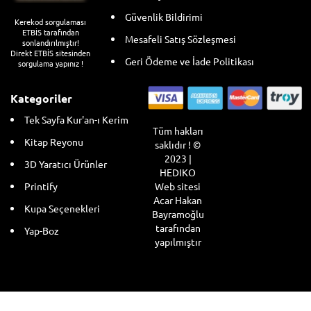
Güvenlik Bildirimi
Kerekod sorgulaması
ETBİS tarafından
Mesafeli Satış Sözleşmesi
sonlandırılmıştır!
Direkt ETBİS sitesinden
Geri Ödeme ve İade Politikası
sorgulama yapınız !
Kategoriler
Tek Sayfa Kur'an-ı Kerim
Tüm hakları
Kitap Reyonu
saklıdır ! ©
2023 |
3D Yaratıcı Ürünler
HEDIKO
Web sitesi
Printify
Acar Hakan
Kupa Seçenekleri
Bayramoğlu
tarafından
Yap-Boz
yapılmıştır