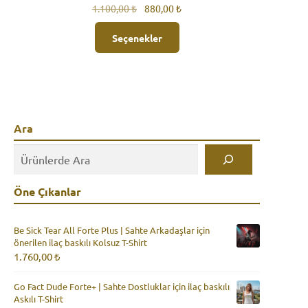
Orijinal
Şu
1.100,00
₺
880,00
₺
fiyat:
andaki
1.100,00 ₺.
fiyat:
Seçenekler
880,00 ₺.
Ara
Öne Çıkanlar
Be Sick Tear All Forte Plus | Sahte Arkadaşlar için
önerilen ilaç baskılı Kolsuz T-Shirt
1.760,00
₺
Go Fact Dude Forte+ | Sahte Dostluklar için ilaç baskılı
Askılı T-Shirt