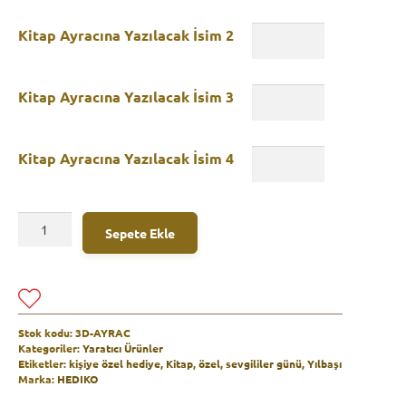
Kitap Ayracına Yazılacak İsim 2
Kitap Ayracına Yazılacak İsim 3
Kitap Ayracına Yazılacak İsim 4
Kitap
A
Sepete Ekle
Ayracı
l
(İsme
t
Özel)
e
-
r
4
n
Adet
a
Stok kodu:
3D-AYRAC
adet
t
Kategoriler:
Yaratıcı Ürünler
Etiketler:
kişiye özel hediye
,
Kitap
,
özel
,
sevgililer günü
,
Yılbaşı
i
Marka:
HEDIKO
v
e