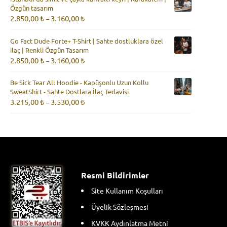
-
Özgün tasarım
3.160,00 ₺
Fiyat
2.850,00
₺
3.160,00
₺
–
aralığı:
2.850,00 ₺
Go Fact Dude Forte+ T-Shirt | Sahte dostluklara özel
-
ilaç | Renkli Özgün Tasarım
3.160,00 ₺
Fiyat
2.850,00
₺
3.160,00
₺
–
aralığı:
2.850,00 ₺
Be Sick Tear All Hoodie - Kapüşonlu Uzun Kollu
-
SweatShirt - Sahte Dostlara İlaç Tedavisi
3.160,00 ₺
Fiyat
3.215,00
₺
3.530,00
₺
–
aralığı:
3.215,00 ₺
-
3.530,00 ₺
Resmi Bildirimler
Site Kullanım Koşulları
Üyelik Sözleşmesi
KVKK Aydınlatma Metni