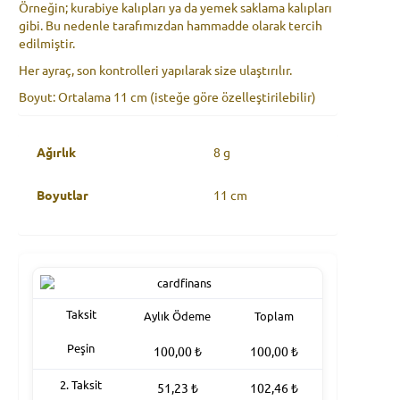
Örneğin; kurabiye kalıpları ya da yemek saklama kalıpları
gibi. Bu nedenle tarafımızdan hammadde olarak tercih
edilmiştir.
Her ayraç, son kontrolleri yapılarak size ulaştırılır.
Boyut: Ortalama 11 cm (isteğe göre özelleştirilebilir)
Ağırlık
8 g
Boyutlar
11 cm
Taksit
Aylık Ödeme
Toplam
Peşin
100,00
₺
100,00
₺
2. Taksit
51,23
₺
102,46
₺