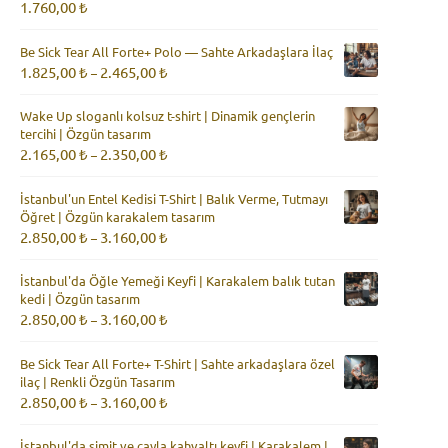
1.760,00
₺
Be Sick Tear All Forte+ Polo — Sahte Arkadaşlara İlaç
Fiyat
1.825,00
₺
2.465,00
₺
–
aralığı:
1.825,00 ₺
Wake Up sloganlı kolsuz t-shirt | Dinamik gençlerin
-
tercihi | Özgün tasarım
2.465,00 ₺
Fiyat
2.165,00
₺
2.350,00
₺
–
aralığı:
2.165,00 ₺
İstanbul'un Entel Kedisi T-Shirt | Balık Verme, Tutmayı
-
Öğret | Özgün karakalem tasarım
2.350,00 ₺
Fiyat
2.850,00
₺
3.160,00
₺
–
aralığı:
2.850,00 ₺
İstanbul'da Öğle Yemeği Keyfi | Karakalem balık tutan
-
kedi | Özgün tasarım
3.160,00 ₺
Fiyat
2.850,00
₺
3.160,00
₺
–
aralığı:
2.850,00 ₺
Be Sick Tear All Forte+ T-Shirt | Sahte arkadaşlara özel
-
ilaç | Renkli Özgün Tasarım
3.160,00 ₺
Fiyat
2.850,00
₺
3.160,00
₺
–
aralığı:
2.850,00 ₺
İstanbul'da simit ve çayla kahvaltı keyfi | Karakalem |