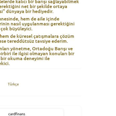
elerde kalıcı bir barışı sağlayabilmek
erektiğini net bir şekilde ortaya
i” dünyaya bir hediyedir.
nesinde, hem de aile içinde
rinin nasıl uygulanması gerektiğini
çok büyüleyici.
, hem de küresel çatışmalara çözüm
ese tereddütsüz tavsiye ederim.
anları yönetme, Ortadoğu Barışı ve
rbiri ile ilgisi olmayan konuları bir
 bir okuma deneyimi ile
kici.
Türkçe