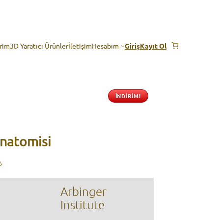
erim
3D Yaratıcı Ürünler
İletişim
Hesabım
Giriş
Kayıt Ol
İNDIRIM!
Anatomisi
Şu
₺
andaki
.
fiyat:
Arbinger
464,00 ₺.
Institute