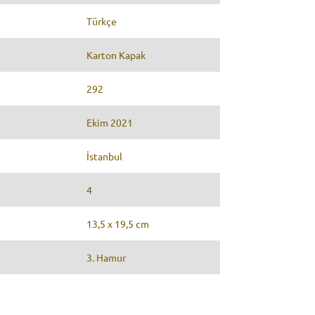
Türkçe
Karton Kapak
292
Ekim 2021
İstanbul
4
13,5 x 19,5 cm
3. Hamur