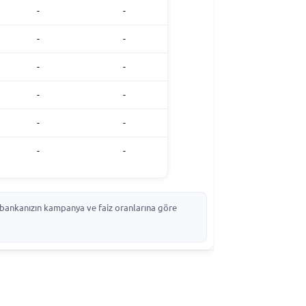
-
-
-
-
-
-
-
-
-
-
-
-
p, bankanızın kampanya ve faiz oranlarına göre