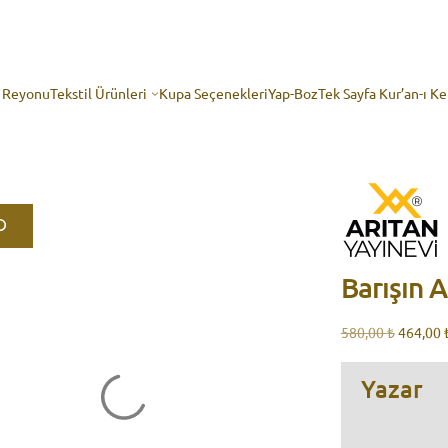
p Reyonu
Tekstil Ürünleri
Kupa Seçenekleri
Yap-Boz
Tek Sayfa Kur’an-ı K
Barışın 
Orijinal
580,00
₺
464,00
fiyat:
580,00 ₺
Yazar