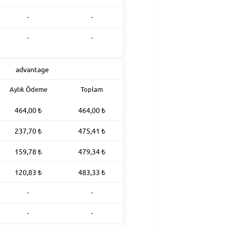
-
-
-
-
Aylık Ödeme
Toplam
464,00
₺
464,00
₺
237,70
₺
475,41
₺
159,78
₺
479,34
₺
120,83
₺
483,33
₺
-
-
-
-