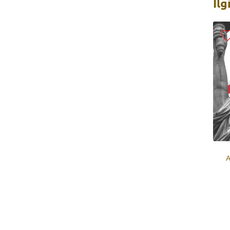
İlg
A