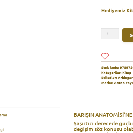
Hediyemiz Kit
Barışın
S
Anatomisi
adet
Stok kodu:
978975
Kategoriler:
Kitap
Etiketler:
Arbinger 
Marka:
Arıtan Yayı
BARIŞIN ANATOMİSİ’N
lama
Şaşırtıcı derecede güçlü
değişim söz konusu olab
lgi