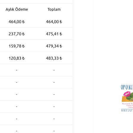
Aylık Ödeme
Toplam
464,00
₺
464,00
₺
237,70
₺
475,41
₺
159,78
₺
479,34
₺
120,83
₺
483,33
₺
-
-
-
-
-
-
-
-
-
-
-
-