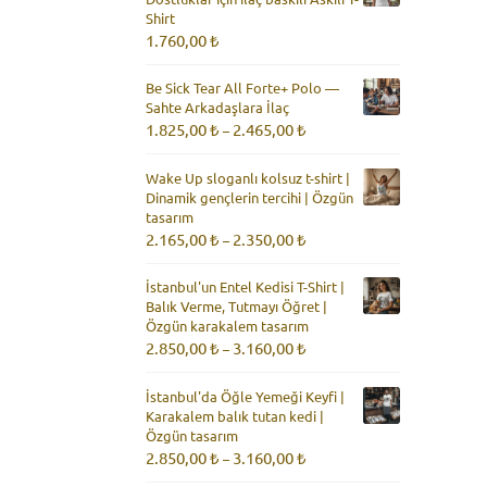
Shirt
1.760,00
₺
Be Sick Tear All Forte+ Polo —
Sahte Arkadaşlara İlaç
Fiyat
1.825,00
₺
2.465,00
₺
–
aralığı:
1.825,00 ₺
Wake Up sloganlı kolsuz t-shirt |
-
Dinamik gençlerin tercihi | Özgün
2.465,00 ₺
tasarım
Fiyat
2.165,00
₺
2.350,00
₺
–
aralığı:
2.165,00 ₺
İstanbul'un Entel Kedisi T-Shirt |
-
Balık Verme, Tutmayı Öğret |
2.350,00 ₺
Özgün karakalem tasarım
Fiyat
2.850,00
₺
3.160,00
₺
–
aralığı:
2.850,00 ₺
İstanbul'da Öğle Yemeği Keyfi |
-
Karakalem balık tutan kedi |
3.160,00 ₺
Özgün tasarım
Fiyat
2.850,00
₺
3.160,00
₺
–
aralığı: