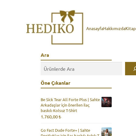
Anasayfa
Hakkımızda
Kita
Ara
Öne Çıkanlar
Be Sick Tear All Forte Plus | Sahte
Arkadaşlar için önerilen ilaç
baskılı Kolsuz T-Shirt
1.760,00
₺
Go Fact Dude Forte+ | Sahte
Dostluklar için ilaç baskılı Askılı T-