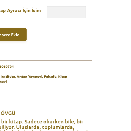
ap Ayracı İçin İsim
A
epete Ekle
l
t
e
r
n
a
6060704
t
Institute
,
Arıtan Yayınevi
,
Felsefe
,
Kitap
i
nevi
v
e
:
E ÖVGÜ
 bir kitap. Sadece okurken bile, bir
iliyor. Uluslarda, toplumlarda,