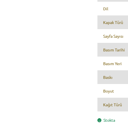
Dil
Kapak Türü
Sayfa Sayısı
Basım Tarihi
Basım Yeri
Baskı
Boyut
Kağıt Türü
Stokta