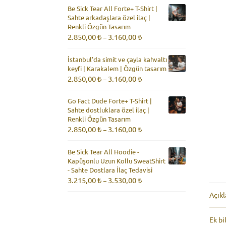
2.850,00 ₺
Be Sick Tear All Forte+ T-Shirt |
-
Sahte arkadaşlara özel ilaç |
3.160,00 ₺
Renkli Özgün Tasarım
Fiyat
2.850,00
₺
3.160,00
₺
–
aralığı:
2.850,00 ₺
İstanbul'da simit ve çayla kahvaltı
-
keyfi | Karakalem | Özgün tasarım
3.160,00 ₺
Fiyat
2.850,00
₺
3.160,00
₺
–
aralığı:
2.850,00 ₺
Go Fact Dude Forte+ T-Shirt |
-
Sahte dostluklara özel ilaç |
3.160,00 ₺
Renkli Özgün Tasarım
Fiyat
2.850,00
₺
3.160,00
₺
–
aralığı:
2.850,00 ₺
Be Sick Tear All Hoodie -
-
Kapüşonlu Uzun Kollu SweatShirt
3.160,00 ₺
- Sahte Dostlara İlaç Tedavisi
Fiyat
3.215,00
₺
3.530,00
₺
–
aralığı:
Açık
3.215,00 ₺
-
3.530,00 ₺
Ek bi