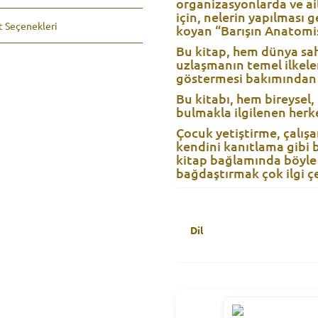
organizasyonlarda ve ail
için, nelerin yapılması g
t Seçenekleri
koyan “Barışın Anatomis
Bu kitap, hem dünya sah
uzlaşmanın temel ilkele
göstermesi bakımından 
Bu kitabı, hem bireysel
bulmakla ilgilenen herk
Çocuk yetiştirme, çalış
kendini kanıtlama gibi bi
kitap bağlamında böyle
bağdaştırmak çok ilgi çe
Dil