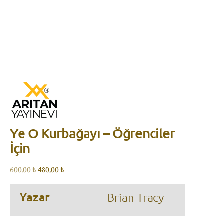
Ye O Kurbağayı – Öğrenciler
İçin
Orijinal
Şu
600,00
₺
480,00
₺
fiyat:
andaki
600,00 ₺.
fiyat:
Yazar
Brian Tracy
480,00 ₺.