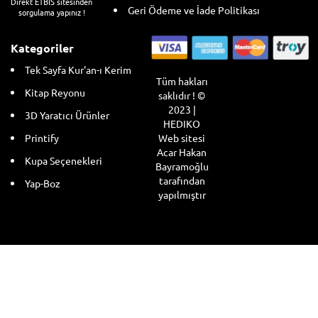
Direkt ETBİS sitesinden
Geri Ödeme ve İade Politikası
sorgulama yapınız !
Kategoriler
Tek Sayfa Kur'an-ı Kerim
Tüm hakları
Kitap Reyonu
saklıdır ! ©
2023 |
3D Yaratıcı Ürünler
HEDIKO
Web sitesi
Printify
Acar Hakan
Kupa Seçenekleri
Bayramoğlu
tarafından
Yap-Boz
yapılmıştır