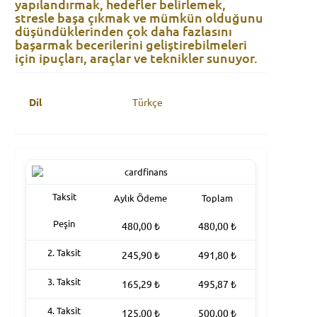
yapılandırmak, hedefler belirlemek,
stresle başa çıkmak ve mümkün olduğunu
düşündüklerinden çok daha fazlasını
başarmak becerilerini geliştirebilmeleri
için ipuçları, araçlar ve teknikler sunuyor.
Dil
Türkçe
Taksit
Aylık Ödeme
Toplam
Peşin
480,00
₺
480,00
₺
2. Taksit
245,90
₺
491,80
₺
3. Taksit
165,29
₺
495,87
₺
4. Taksit
125,00
₺
500,00
₺