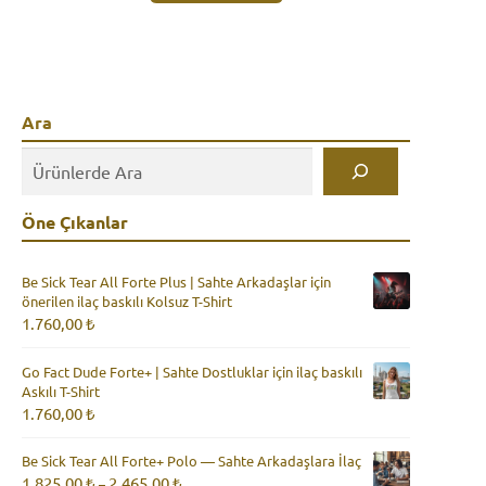
Ara
Öne Çıkanlar
Be Sick Tear All Forte Plus | Sahte Arkadaşlar için
önerilen ilaç baskılı Kolsuz T-Shirt
1.760,00
₺
Go Fact Dude Forte+ | Sahte Dostluklar için ilaç baskılı
Askılı T-Shirt
1.760,00
₺
Be Sick Tear All Forte+ Polo — Sahte Arkadaşlara İlaç
Fiyat
1.825,00
₺
2.465,00
₺
–