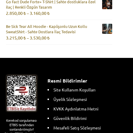
Go Fact Dude Forte+ T-Shirt | Sahte dostluklara özel
-
ilaç | Renkli Özgün Tasarım
3.160,00 ₺
Fiyat
2.850,00
₺
3.160,00
₺
–
aralığı:
2.850,00 ₺
Be Sick Tear All Hoodie - Kapüşonlu Uzun Kollu
-
SweatShirt - Sahte Dostlara İlaç Tedavisi
3.160,00 ₺
Fiyat
3.215,00
₺
3.530,00
₺
–
aralığı:
3.215,00 ₺
-
3.530,00 ₺
Resmi Bildirimler
Site Kullanım Koşulları
Üyelik Sözleşmesi
KVKK Aydınlatma Metni
Güvenlik Bildirimi
Kerekod sorgulaması
ETBİS tarafından
Mesafeli Satış Sözleşmesi
sonlandırılmıştır!