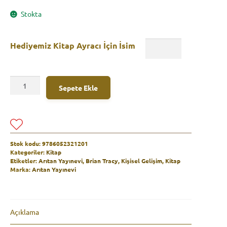
Stokta
Hediyemiz Kitap Ayracı İçin İsim
Ye
A
Sepete Ekle
O
l
Kurbağayı
t
-
e
Öğrenciler
r
İçin
n
adet
a
Stok kodu:
9786052321201
t
Kategoriler:
Kitap
Etiketler:
Arıtan Yayınevi
,
Brian Tracy
,
Kişisel Gelişim
,
Kitap
i
Marka:
Arıtan Yayınevi
v
e
:
Açıklama