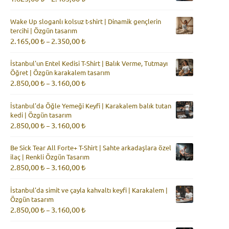
aralığı:
1.825,00 ₺
Wake Up sloganlı kolsuz t-shirt | Dinamik gençlerin
-
tercihi | Özgün tasarım
2.465,00 ₺
Fiyat
2.165,00
₺
2.350,00
₺
–
aralığı:
2.165,00 ₺
İstanbul'un Entel Kedisi T-Shirt | Balık Verme, Tutmayı
-
Öğret | Özgün karakalem tasarım
2.350,00 ₺
Fiyat
2.850,00
₺
3.160,00
₺
–
aralığı:
2.850,00 ₺
İstanbul'da Öğle Yemeği Keyfi | Karakalem balık tutan
-
kedi | Özgün tasarım
3.160,00 ₺
Fiyat
2.850,00
₺
3.160,00
₺
–
aralığı:
2.850,00 ₺
Be Sick Tear All Forte+ T-Shirt | Sahte arkadaşlara özel
-
ilaç | Renkli Özgün Tasarım
3.160,00 ₺
Fiyat
2.850,00
₺
3.160,00
₺
–
aralığı:
2.850,00 ₺
İstanbul'da simit ve çayla kahvaltı keyfi | Karakalem |
-
Özgün tasarım
3.160,00 ₺
Fiyat
2.850,00
₺
3.160,00
₺
–
aralığı:
2.850,00 ₺